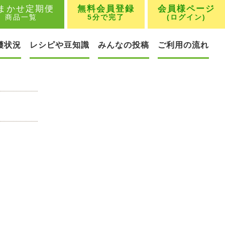
まかせ定期便
無料会員登録
会員様ページ
商品一覧
5分で完了
(ログイン)
穫状況
レシピや豆知識
みんなの投稿
ご利用の流れ