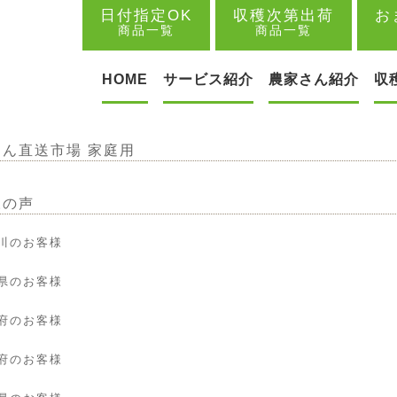
日付指定OK
収穫次第出荷
お
商品一覧
商品一覧
HOME
サービス紹介
農家さん紹介
収
ん直送市場 家庭用
様の声
川のお客様
県のお客様
府のお客様
府のお客様