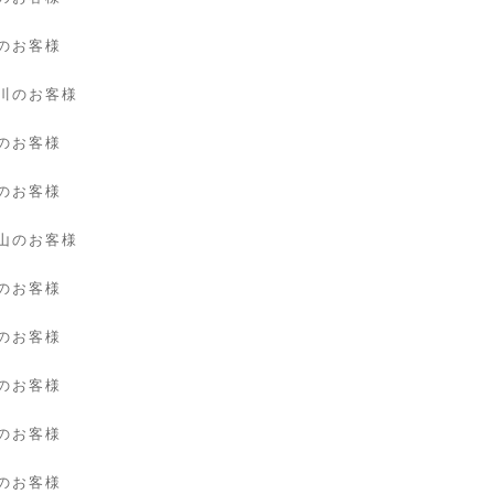
のお客様
川のお客様
のお客様
のお客様
山のお客様
のお客様
のお客様
のお客様
のお客様
のお客様