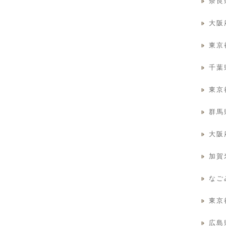
奈良
大阪
東京
千葉
東京
群馬
大阪
加賀
なご
東京
広島