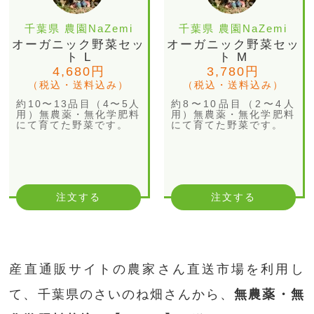
千葉県 農園NaZemi
千葉県 農園NaZemi
オーガニック野菜セッ
オーガニック野菜セッ
ト L
ト M
4,680円
3,780円
（税込・送料込み）
（税込・送料込み）
約10〜13品目（4〜5人
約8〜10品目（2〜4人
用）無農薬・無化学肥料
用）無農薬・無化学肥料
にて育てた野菜です。
にて育てた野菜です。
注文する
注文する
産直通販サイトの農家さん直送市場を利用し
て、千葉県のさいのね畑さんから、
無農薬・無