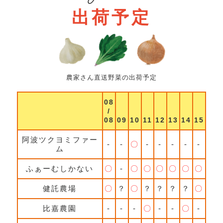
出荷予定
農家さん直送野菜の出荷予定
08
/
08
09
10
11
12
13
14
15
阿波ツクヨミファー
-
-
〇
-
-
-
-
-
ム
ふぁーむしかない
〇
-
〇
〇
〇
〇
〇
〇
健託農場
〇
？
〇
？
？
？
？
〇
比嘉農園
-
-
-
〇
-
-
〇
-