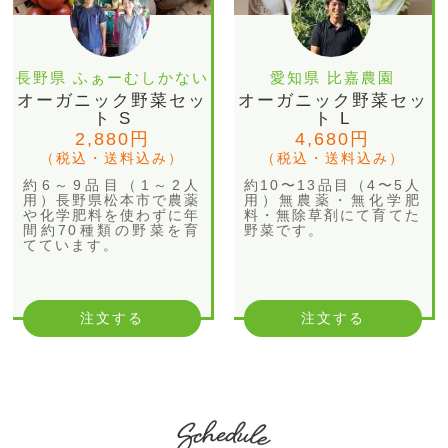
長野県 ふぁーむしかない
愛知県 比嘉農園
オーガニック野菜セッ
オーガニック野菜セッ
ト S
ト L
2,880円
4,680円
（税込・送料込み）
（税込・送料込み）
約6～9品目（1～2人
約10〜13品目（4〜5人
用）長野県松本市で農薬
用）無農薬・無化学肥
や化学肥料を使わずに年
料・無除草剤にて育てた
間約70種類の野菜を育
野菜です。
てています。
注文する
注文する