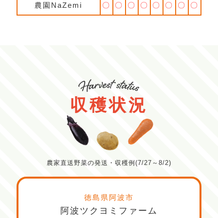
農園NaZemi
〇
〇
〇
〇
〇
〇
〇
〇
収穫状況
農家直送野菜の発送・収穫例(7/27～8/2)
徳島県阿波市
阿波ツクヨミファーム