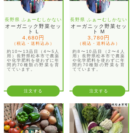
長野県 ふぁーむしかない
長野県 ふぁーむしかない
オーガニック野菜セッ
オーガニック野菜セッ
ト L
ト M
4,680円
3,780円
（税込・送料込み）
（税込・送料込み）
約10〜13品目（4〜5人
約8〜10品目（2〜4人
用）長野県松本市で農薬
用）長野県松本市で農薬
や化学肥料を使わずに年
や化学肥料を使わずに年
間約70種類の野菜を育
間約70種類の野菜を育
てています。
てています。
注文する
注文する
代引き不可