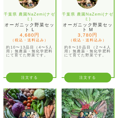
千葉県 農園NaZemi(ナゼ
千葉県 農園NaZemi(ナゼ
ミ)
ミ)
オーガニック野菜セッ
オーガニック野菜セッ
ト L
ト M
4,680円
3,780円
（税込・送料込み）
（税込・送料込み）
約10〜13品目（4〜5人
約8〜10品目（2〜4人
用）無農薬・無化学肥料
用）無農薬・無化学肥料
にて育てた野菜です。
にて育てた野菜です。
注文する
注文する