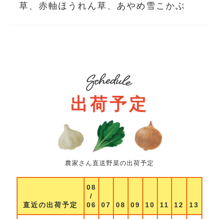
草、赤軸ほうれん草、あやめ雪こかぶ
出荷予定
農家さん直送野菜の出荷予定
08
/
直近の出荷予定
06
07
08
09
10
11
12
13