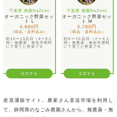
千葉県 農園NaZemi
千葉県 農園NaZemi
オーガニック野菜セッ
オーガニック野菜セッ
ト L
ト M
4,680円
3,780円
（税込・送料込み）
（税込・送料込み）
約10〜13品目（4〜5人
約8〜10品目（2〜4人
用）無農薬・無化学肥料
用）無農薬・無化学肥料
にて育てた野菜です。
にて育てた野菜です。
注文する
注文する
産直通販サイト、農家さん直送市場を利用し
て、静岡県のなごみ農園さんから、無農薬・無