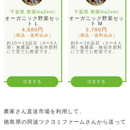
千葉県 農園NaZemi
千葉県 農園NaZemi
オーガニック野菜セッ
オーガニック野菜セッ
ト L
ト M
4,680円
3,780円
（税込・送料込み）
（税込・送料込み）
約10〜13品目（4〜5人
約8〜10品目（2〜4人
用）無農薬・無化学肥料
用）無農薬・無化学肥料
にて育てた野菜です。
にて育てた野菜です。
注文する
注文する
農家さん直送市場を利用して、
徳島県の阿波ツクヨミファームさんから送って