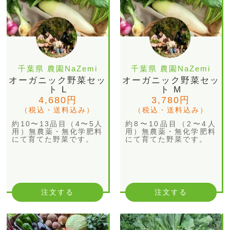
千葉県 農園NaZemi
千葉県 農園NaZemi
オーガニック野菜セッ
オーガニック野菜セッ
ト L
ト M
4,680円
3,780円
（税込・送料込み）
（税込・送料込み）
約10〜13品目（4〜5人
約8〜10品目（2〜4人
用）無農薬・無化学肥料
用）無農薬・無化学肥料
にて育てた野菜です。
にて育てた野菜です。
注文する
注文する