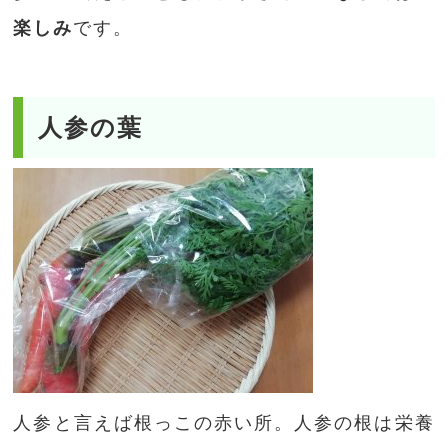
楽しみ
です。
人参の葉
人参と言えば根っこの赤い所。人参の根は栄養