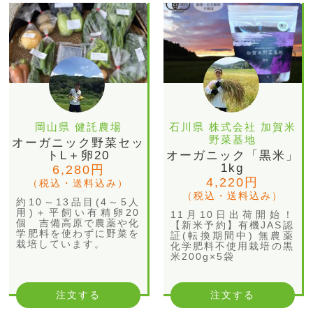
岡山県 健託農場
石川県 株式会社 加賀米
野菜基地
オーガニック野菜セッ
トL＋卵20
オーガニック「黒米」
1kg
6,280円
4,220円
（税込・送料込み）
（税込・送料込み）
約10～13品目(4～5人
用)＋平飼い有精卵20
11月10日出荷開始！
個 吉備高原で農薬や化
【新米予約】有機JAS認
学肥料を使わずに野菜を
証(転換期間中) 無農薬
栽培しています。
化学肥料不使用栽培の黒
米200g×5袋
注文する
注文する