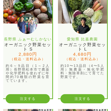
長野県 ふぁーむしかない
愛知県 比嘉農園
オーガニック野菜セッ
オーガニック野菜セッ
ト S
ト L
2,880円
4,680円
（税込・送料込み）
（税込・送料込み）
約6～9品目（1～2人
約10〜13品目（4〜5人
用）長野県松本市で農薬
用）無農薬・無化学肥
や化学肥料を使わずに年
料・無除草剤にて育てた
間約70種類の野菜を育
野菜です。
てています。
注文する
注文する
代引き不可
代引き不可