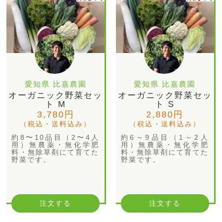
愛知県 比嘉農園
愛知県 比嘉農園
オーガニック野菜セッ
オーガニック野菜セッ
ト M
ト S
3,780円
2,880円
（税込・送料込み）
（税込・送料込み）
約8〜10品目（2〜4人
約6～9品目（1～2人
用）無農薬・無化学肥
用）無農薬・無化学肥
料・無除草剤にて育てた
料・無除草剤にて育てた
野菜です。
野菜です。
注文する
注文する