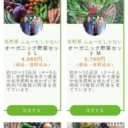
長野県 ふぁーむしかない
長野県 ふぁーむしかない
オーガニック野菜セッ
オーガニック野菜セッ
ト L
ト M
4,680円
3,780円
（税込・送料込み）
（税込・送料込み）
約10〜13品目（4〜5人
約8〜10品目（2〜4人
用）長野県松本市で農薬
用）長野県松本市で農薬
や化学肥料を使わずに年
や化学肥料を使わずに年
間約70種類の野菜を育
間約70種類の野菜を育
てています。
てています。
注文する
注文する
代引き不可