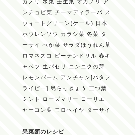
カノリ
水菜
壬生菜
オカノリ
ア
ンチョビ菜
チーマディラーパ
ス
ウィートグリーン(ケール)
日本
ホウレンソウ
カラシ菜
冬菜
タ
ーサイ
べか菜
サラダほうれん草
ロマネスコ
ピーテンドリル
春キ
ャベツ
生パセリ
ニンニクの芽
レモンバーム
アンチャン[バタフ
ライピー]
島らっきょう
三つ葉
ミント
ローズマリー
ローリエ
ヤーコン葉
モロヘイヤ
ターサイ
果菜類のレシピ