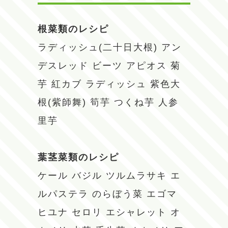
根菜類のレシピ
ラディッシュ(二十日大根)
アン
デスレッド
ビーツ
アピオス
菊
芋
紅カブ
ラディッシュ
紫色大
根(紫師舞)
筍芋
つくね芋
人参
里芋
葉茎菜類のレシピ
ケール
バジル
ツルムラサキ
エ
ルパステラ
のらぼう菜
エゴマ
ヒユナ
セロリ
エシャレット
オ