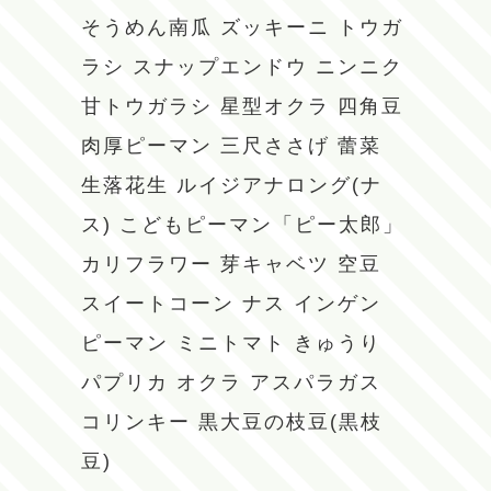
そうめん南瓜
ズッキーニ
トウガ
ラシ
スナップエンドウ
ニンニク
甘トウガラシ
星型オクラ
四角豆
肉厚ピーマン
三尺ささげ
蕾菜
生落花生
ルイジアナロング(ナ
ス)
こどもピーマン「ピー太郎」
カリフラワー
芽キャベツ
空豆
スイートコーン
ナス
インゲン
ピーマン
ミニトマト
きゅうり
パプリカ
オクラ
アスパラガス
コリンキー
黒大豆の枝豆(黒枝
豆)