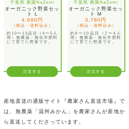
千葉県 農園NaZemi
千葉県 農園NaZemi
オーガニック野菜セッ
オーガニック野菜セッ
ト L
ト M
4,680円
3,780円
（税込・送料込み）
（税込・送料込み）
約10〜13品目（4〜5人
約8〜10品目（2〜4人
用）無農薬・無化学肥料
用）無農薬・無化学肥料
にて育てた野菜です。
にて育てた野菜です。
注文する
注文する
産地直送の通販サイト『農家さん直送市場』で
は、無農薬「温州みかん」を農家さんが産地か
ら直送してくださっています。