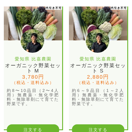
代引き不可
代引き不可
愛知県 比嘉農園
愛知県 比嘉農園
オーガニック野菜セッ
オーガニック野菜セッ
ト M
ト S
3,780円
2,880円
（税込・送料込み）
（税込・送料込み）
約8〜10品目（2〜4人
約6～9品目（1～2人
用）無農薬・無化学肥
用）無農薬・無化学肥
料・無除草剤にて育てた
料・無除草剤にて育てた
野菜です。
野菜です。
注文する
注文する