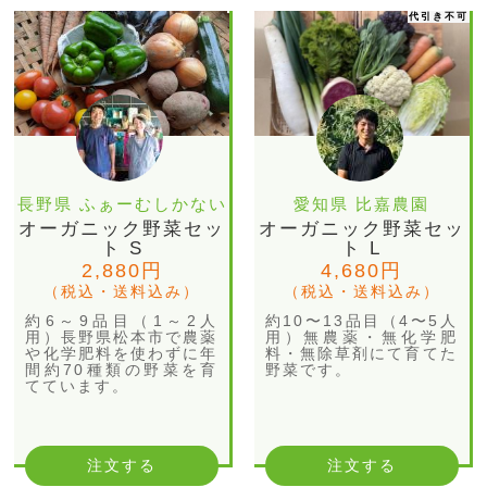
代引き不可
長野県 ふぁーむしかない
愛知県 比嘉農園
オーガニック野菜セッ
オーガニック野菜セッ
ト S
ト L
2,880円
4,680円
（税込・送料込み）
（税込・送料込み）
約6～9品目（1～2人
約10〜13品目（4〜5人
用）長野県松本市で農薬
用）無農薬・無化学肥
や化学肥料を使わずに年
料・無除草剤にて育てた
間約70種類の野菜を育
野菜です。
てています。
注文する
注文する