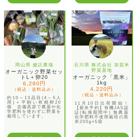
岡山県 健託農場
石川県 株式会社 加賀米
野菜基地
オーガニック野菜セッ
トL＋卵20
オーガニック「黒米」
1kg
6,280円
4,220円
（税込・送料込み）
（税込・送料込み）
約10～13品目(4～5人
用)＋平飼い有精卵20
11月10日出荷開始！
個 吉備高原で農薬や化
【新米予約】有機JAS認
学肥料を使わずに野菜を
証(転換期間中) 無農薬
栽培しています。
化学肥料不使用栽培の黒
米200g×5袋