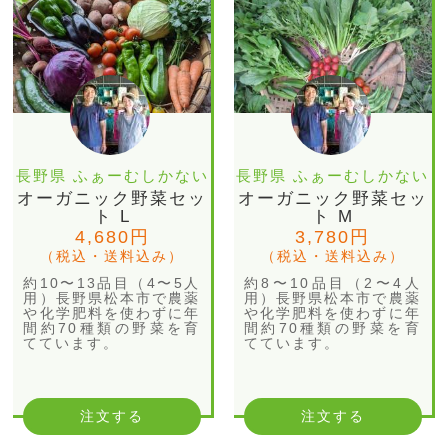
長野県 ふぁーむしかない
長野県 ふぁーむしかない
オーガニック野菜セッ
オーガニック野菜セッ
ト L
ト M
4,680円
3,780円
（税込・送料込み）
（税込・送料込み）
約10〜13品目（4〜5人
約8〜10品目（2〜4人
用）長野県松本市で農薬
用）長野県松本市で農薬
や化学肥料を使わずに年
や化学肥料を使わずに年
間約70種類の野菜を育
間約70種類の野菜を育
てています。
てています。
注文する
注文する