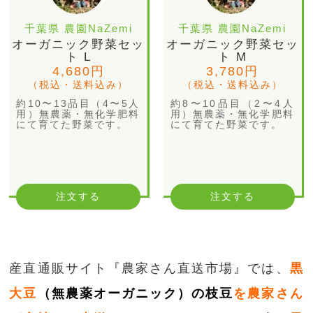
千葉県 農園NaZemi
千葉県 農園NaZemi
オーガニック野菜セッ
オーガニック野菜セッ
ト L
ト M
4,680円
3,780円
（税込・送料込み）
（税込・送料込み）
約10〜13品目（4〜5人
約8〜10品目（2〜4人
用）無農薬・無化学肥料
用）無農薬・無化学肥料
にて育てた野菜です。
にて育てた野菜です。
注文する
注文する
産直通販サイト『農家さん直送市場』では、
黒
大豆
（無農薬オーガニック）の枝豆
を農家さん