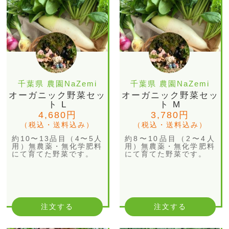
千葉県 農園NaZemi
千葉県 農園NaZemi
オーガニック野菜セッ
オーガニック野菜セッ
ト L
ト M
4,680円
3,780円
（税込・送料込み）
（税込・送料込み）
約10〜13品目（4〜5人
約8〜10品目（2〜4人
用）無農薬・無化学肥料
用）無農薬・無化学肥料
にて育てた野菜です。
にて育てた野菜です。
注文する
注文する