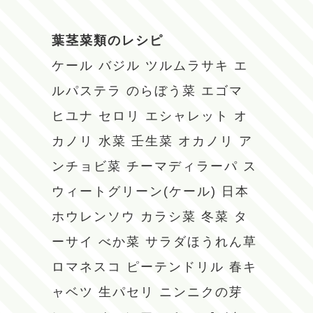
葉茎菜類のレシピ
ケール
バジル
ツルムラサキ
エ
ルパステラ
のらぼう菜
エゴマ
ヒユナ
セロリ
エシャレット
オ
カノリ
水菜
壬生菜
オカノリ
ア
ンチョビ菜
チーマディラーパ
ス
ウィートグリーン(ケール)
日本
ホウレンソウ
カラシ菜
冬菜
タ
ーサイ
べか菜
サラダほうれん草
ロマネスコ
ピーテンドリル
春キ
ャベツ
生パセリ
ニンニクの芽