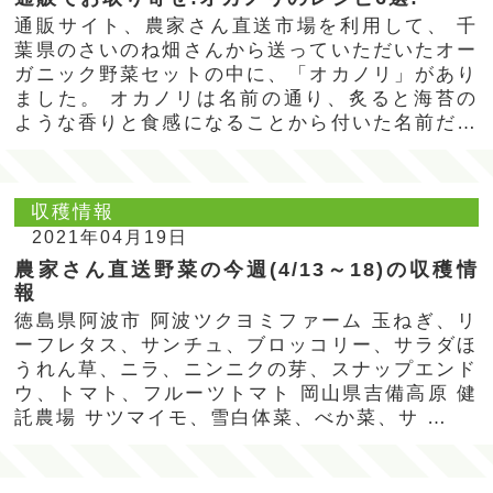
通販サイト、農家さん直送市場を利用して、 千
葉県のさいのね畑さんから送っていただいたオー
ガニック野菜セットの中に、「オカノリ」があり
ました。 オカノリは名前の通り、炙ると海苔の
ような香りと食感になることから付いた名前だそ
…
収穫情報
2021年04月19日
農家さん直送野菜の今週(4/13～18)の収穫情
報
徳島県阿波市 阿波ツクヨミファーム 玉ねぎ、リ
ーフレタス、サンチュ、ブロッコリー、サラダほ
うれん草、ニラ、ニンニクの芽、スナップエンド
ウ、トマト、フルーツトマト 岡山県吉備高原 健
託農場 サツマイモ、雪白体菜、べか菜、サ …