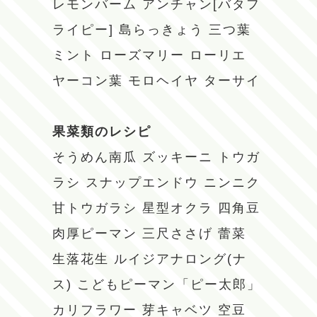
レモンバーム
アンチャン[バタフ
ライピー]
島らっきょう
三つ葉
ミント
ローズマリー
ローリエ
ヤーコン葉
モロヘイヤ
ターサイ
果菜類のレシピ
そうめん南瓜
ズッキーニ
トウガ
ラシ
スナップエンドウ
ニンニク
甘トウガラシ
星型オクラ
四角豆
肉厚ピーマン
三尺ささげ
蕾菜
生落花生
ルイジアナロング(ナ
ス)
こどもピーマン「ピー太郎」
カリフラワー
芽キャベツ
空豆