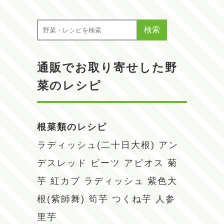
検索
通販でお取り寄せした野
菜のレシピ
根菜類のレシピ
ラディッシュ(二十日大根)
アン
デスレッド
ビーツ
アピオス
菊
芋
紅カブ
ラディッシュ
紫色大
根(紫師舞)
筍芋
つくね芋
人参
里芋