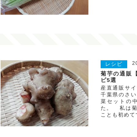
& …
2
レシピ
菊芋の通販
ピ5選
産直通販サイ
千葉県のさい
菜セットの
た。 私は菊
ことも初めて