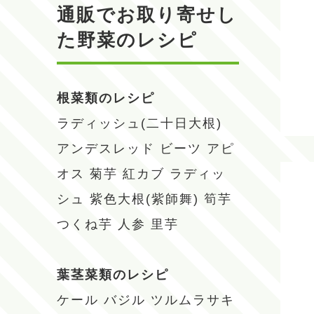
通販でお取り寄せし
た野菜のレシピ
根菜類のレシピ
ラディッシュ(二十日大根)
アンデスレッド
ビーツ
アピ
オス
菊芋
紅カブ
ラディッ
シュ
紫色大根(紫師舞)
筍芋
つくね芋
人参
里芋
葉茎菜類のレシピ
ケール
バジル
ツルムラサキ