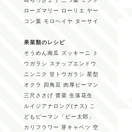
島らっきょう
三つ葉
ミント
ローズマリー
ローリエ
ヤー
コン葉
モロヘイヤ
ターサイ
果菜類のレシピ
そうめん南瓜
ズッキーニ
ト
ウガラシ
スナップエンドウ
ニンニク
甘トウガラシ
星型
オクラ
四角豆
肉厚ピーマン
三尺ささげ
蕾菜
生落花生
ルイジアナロング(ナス)
こ
どもピーマン「ピー太郎」
カリフラワー
芽キャベツ
空