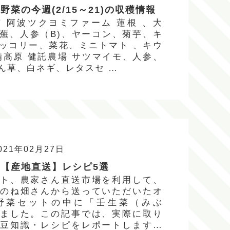
菜の今週(2/15～21)の収穫情報
 阿波ツクヨミファーム 蓮根 、大
蕪、人参（B)、ヤーコン、菊芋、キ
ッコリー、菜花、ミニトマト 、キウ
備高原 健託農場 サツマイモ、人参、
ん草、白ネギ、レタスセ …
021年02月27日
【産地直送】レシピ5選
ト、農家さん直送市場を利用して、
のね畑さんから送っていただいたオ
野菜セットの中に「壬生菜（みぶ
ました。この記事では、実際に取り
豆知識・レシピをレポートします。