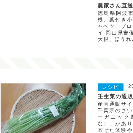
農家さん直送野
徳島県阿波市
根、葉付き小
ャベツ、ブロ
イ 岡山県吉
大根、ほうれ
2
レシピ
壬生菜の通販
産直通販サイ
千葉県のさい
ーガニック
な）」があり
寄せた体験や