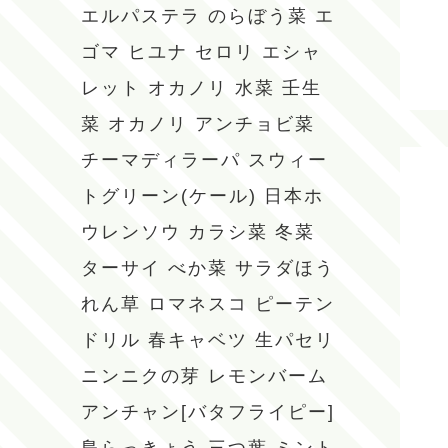
エルパステラ
のらぼう菜
エ
ゴマ
ヒユナ
セロリ
エシャ
レット
オカノリ
水菜
壬生
菜
オカノリ
アンチョビ菜
チーマディラーパ
スウィー
トグリーン(ケール)
日本ホ
ウレンソウ
カラシ菜
冬菜
ターサイ
べか菜
サラダほう
れん草
ロマネスコ
ピーテン
ドリル
春キャベツ
生パセリ
ニンニクの芽
レモンバーム
アンチャン[バタフライピー]