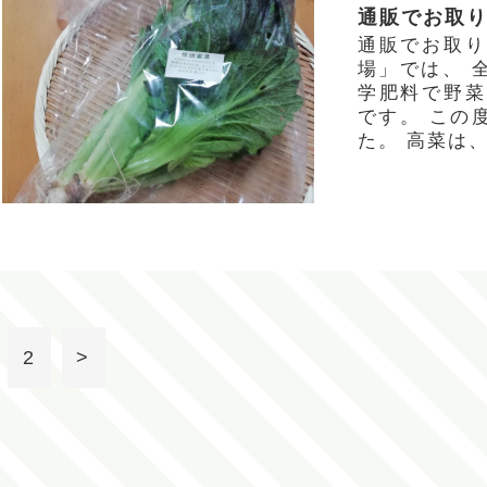
通販でお取り
通販でお取り
場」では、 
学肥料で野菜
です。 この
た。 高菜は
2
>