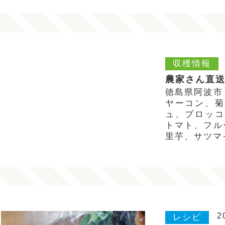
収穫情報
農家さん直送
徳島県阿波市
ヤーコン、菊
ュ、ブロッコ
トマト、フル
里芋、サツマ
2
レシピ