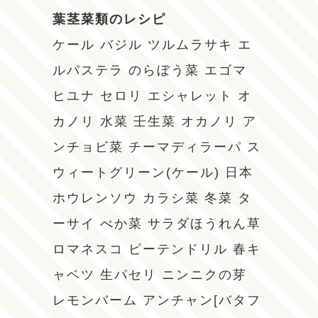
葉茎菜類のレシピ
ケール
バジル
ツルムラサキ
エ
ルパステラ
のらぼう菜
エゴマ
ヒユナ
セロリ
エシャレット
オ
カノリ
水菜
壬生菜
オカノリ
ア
ンチョビ菜
チーマディラーパ
ス
ウィートグリーン(ケール)
日本
ホウレンソウ
カラシ菜
冬菜
タ
ーサイ
べか菜
サラダほうれん草
ロマネスコ
ピーテンドリル
春キ
ャベツ
生パセリ
ニンニクの芽
レモンバーム
アンチャン[バタフ