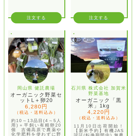
注文する
注文する
岡山県 健託農場
石川県 株式会社 加賀米
野菜基地
オーガニック野菜セ
ットL＋卵20
オーガニック「黒
米」1kg
6,280円
4,220円
（税込・送料込み）
（税込・送料込み）
約10～13品目(4～5人
用)＋平飼い有精卵20
11月10日出荷開始！
個 吉備高原で農薬や
【新米予約】有機JAS
化学肥料を使わずに野
認証(転換期間中) 無農