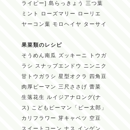
ライピー]
島らっきょう
三つ葉
ミント
ローズマリー
ローリエ
ヤーコン葉
モロヘイヤ
ターサイ
果菜類のレシピ
そうめん南瓜
ズッキーニ
トウガ
ラシ
スナップエンドウ
ニンニク
甘トウガラシ
星型オクラ
四角豆
肉厚ピーマン
三尺ささげ
蕾菜
生落花生
ルイジアナロング(ナ
ス)
こどもピーマン「ピー太郎」
カリフラワー
芽キャベツ
空豆
スイートコーン
ナス
インゲン