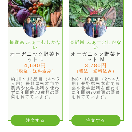
長野県 ふぁーむしかな
長野県 ふぁーむしかな
い
い
オーガニック野菜セ
オーガニック野菜セ
ット L
ット M
4,680円
3,780円
（税込・送料込み）
（税込・送料込み）
約10〜13品目（4〜5
約8〜10品目（2〜4人
人用）長野県松本市で
用）長野県松本市で農
農薬や化学肥料を使わ
薬や化学肥料を使わず
ずに年間約70種類の野
に年間約70種類の野菜
菜を育てています。
を育てています。
注文する
注文する