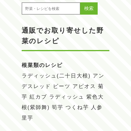
検索
通販でお取り寄せした野
菜のレシピ
根菜類のレシピ
ラディッシュ(二十日大根)
アン
デスレッド
ビーツ
アピオス
菊
芋
紅カブ
ラディッシュ
紫色大
根(紫師舞)
筍芋
つくね芋
人参
里芋