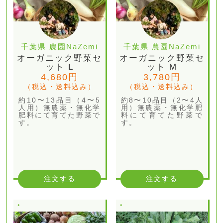
千葉県 農園NaZemi
千葉県 農園NaZemi
オーガニック野菜セ
オーガニック野菜セ
ット L
ット M
4,680円
3,780円
（税込・送料込み）
（税込・送料込み）
約10〜13品目（4〜5
約8〜10品目（2〜4人
人用）無農薬・無化学
用）無農薬・無化学肥
肥料にて育てた野菜で
料にて育てた野菜で
す。
す。
注文する
注文する