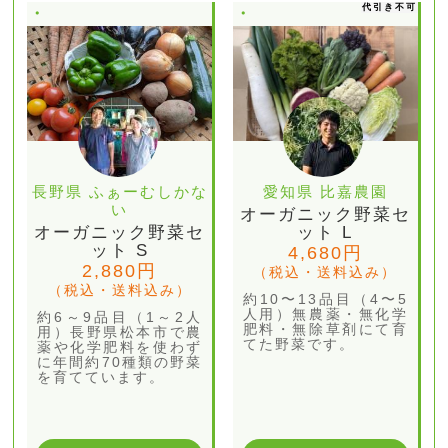
代引き不可
長野県 ふぁーむしかな
愛知県 比嘉農園
い
オーガニック野菜セ
オーガニック野菜セ
ット L
ット S
4,680円
2,880円
（税込・送料込み）
（税込・送料込み）
約10〜13品目（4〜5
人用）無農薬・無化学
約6～9品目（1～2人
肥料・無除草剤にて育
用）長野県松本市で農
てた野菜です。
薬や化学肥料を使わず
に年間約70種類の野菜
を育てています。