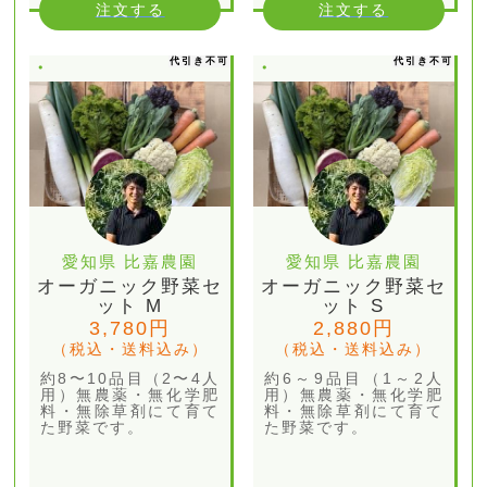
注文する
注文する
代引き不可
代引き不可
愛知県 比嘉農園
愛知県 比嘉農園
オーガニック野菜セ
オーガニック野菜セ
ット M
ット S
3,780円
2,880円
（税込・送料込み）
（税込・送料込み）
約8〜10品目（2〜4人
約6～9品目（1～2人
用）無農薬・無化学肥
用）無農薬・無化学肥
料・無除草剤にて育て
料・無除草剤にて育て
た野菜です。
た野菜です。