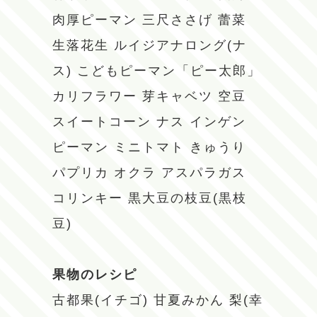
肉厚ピーマン
三尺ささげ
蕾菜
生落花生
ルイジアナロング(ナ
ス)
こどもピーマン「ピー太郎」
カリフラワー
芽キャベツ
空豆
スイートコーン
ナス
インゲン
ピーマン
ミニトマト
きゅうり
パプリカ
オクラ
アスパラガス
コリンキー
黒大豆の枝豆(黒枝
豆)
果物のレシピ
古都果(イチゴ)
甘夏みかん
梨(幸