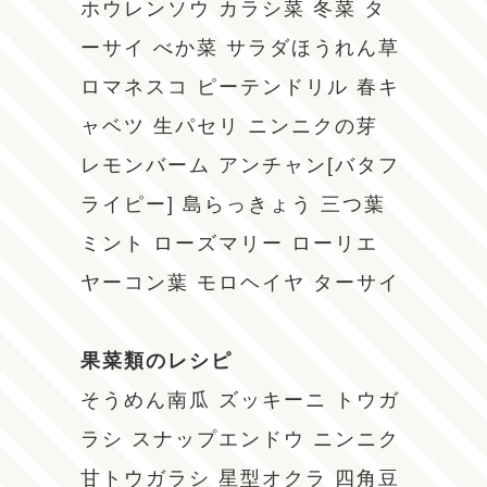
ホウレンソウ
カラシ菜
冬菜
タ
ーサイ
べか菜
サラダほうれん草
ロマネスコ
ピーテンドリル
春キ
ャベツ
生パセリ
ニンニクの芽
レモンバーム
アンチャン[バタフ
ライピー]
島らっきょう
三つ葉
ミント
ローズマリー
ローリエ
ヤーコン葉
モロヘイヤ
ターサイ
果菜類のレシピ
そうめん南瓜
ズッキーニ
トウガ
ラシ
スナップエンドウ
ニンニク
甘トウガラシ
星型オクラ
四角豆