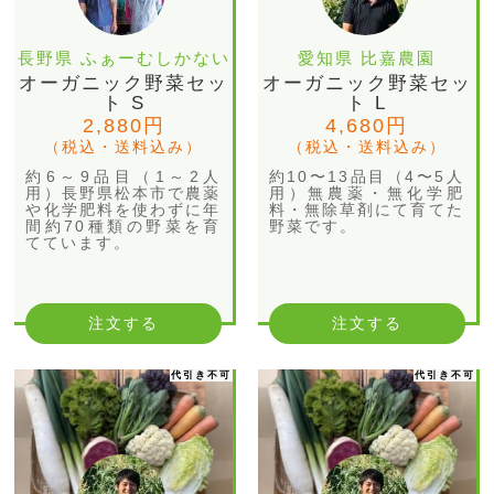
長野県 ふぁーむしかない
愛知県 比嘉農園
オーガニック野菜セッ
オーガニック野菜セッ
ト S
ト L
2,880円
4,680円
（税込・送料込み）
（税込・送料込み）
約6～9品目（1～2人
約10〜13品目（4〜5人
用）長野県松本市で農薬
用）無農薬・無化学肥
や化学肥料を使わずに年
料・無除草剤にて育てた
間約70種類の野菜を育
野菜です。
てています。
注文する
注文する
代引き不可
代引き不可