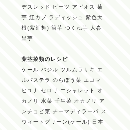
デスレッド
ビーツ
アピオス
菊
芋
紅カブ
ラディッシュ
紫色大
根(紫師舞)
筍芋
つくね芋
人参
里芋
葉茎菜類のレシピ
ケール
バジル
ツルムラサキ
エ
ルパステラ
のらぼう菜
エゴマ
ヒユナ
セロリ
エシャレット
オ
カノリ
水菜
壬生菜
オカノリ
ア
ンチョビ菜
チーマディラーパ
ス
ウィートグリーン(ケール)
日本