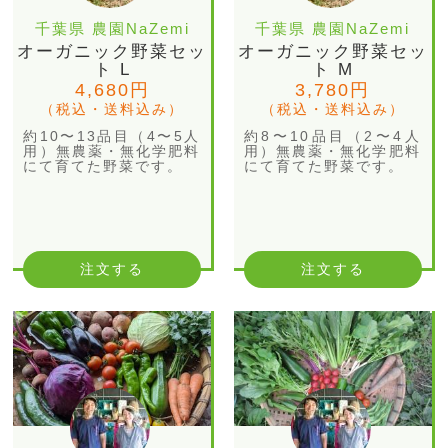
千葉県 農園NaZemi
千葉県 農園NaZemi
オーガニック野菜セッ
オーガニック野菜セッ
ト L
ト M
4,680円
3,780円
（税込・送料込み）
（税込・送料込み）
約10〜13品目（4〜5人
約8〜10品目（2〜4人
用）無農薬・無化学肥料
用）無農薬・無化学肥料
にて育てた野菜です。
にて育てた野菜です。
注文する
注文する