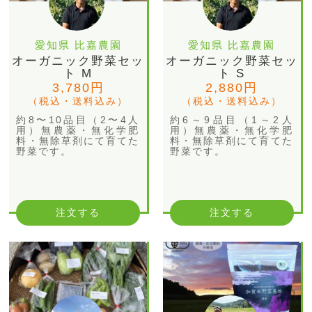
愛知県 比嘉農園
愛知県 比嘉農園
オーガニック野菜セッ
オーガニック野菜セッ
ト M
ト S
3,780円
2,880円
（税込・送料込み）
（税込・送料込み）
約8〜10品目（2〜4人
約6～9品目（1～2人
用）無農薬・無化学肥
用）無農薬・無化学肥
料・無除草剤にて育てた
料・無除草剤にて育てた
野菜です。
野菜です。
注文する
注文する