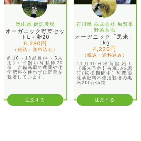
岡山県 健託農場
石川県 株式会社 加賀米
野菜基地
オーガニック野菜セッ
トL＋卵20
オーガニック「黒米」
1kg
6,280円
4,220円
（税込・送料込み）
（税込・送料込み）
約10～13品目(4～5人
用)＋平飼い有精卵20
11月10日出荷開始！
個 吉備高原で農薬や化
【新米予約】有機JAS認
学肥料を使わずに野菜を
証(転換期間中) 無農薬
栽培しています。
化学肥料不使用栽培の黒
米200g×5袋
注文する
注文する