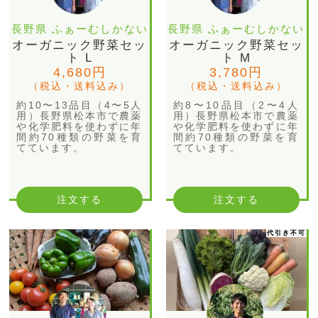
長野県 ふぁーむしかない
長野県 ふぁーむしかない
オーガニック野菜セッ
オーガニック野菜セッ
ト L
ト M
4,680円
3,780円
（税込・送料込み）
（税込・送料込み）
約10〜13品目（4〜5人
約8〜10品目（2〜4人
用）長野県松本市で農薬
用）長野県松本市で農薬
や化学肥料を使わずに年
や化学肥料を使わずに年
間約70種類の野菜を育
間約70種類の野菜を育
てています。
てています。
注文する
注文する
代引き不可