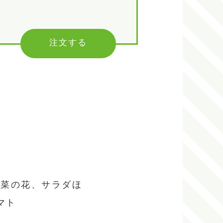
注文する
菜菜の花、サラダほ
マト