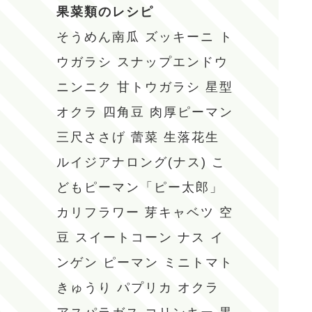
果菜類のレシピ
そうめん南瓜
ズッキーニ
ト
ウガラシ
スナップエンドウ
ニンニク
甘トウガラシ
星型
オクラ
四角豆
肉厚ピーマン
三尺ささげ
蕾菜
生落花生
ルイジアナロング(ナス)
こ
どもピーマン「ピー太郎」
カリフラワー
芽キャベツ
空
豆
スイートコーン
ナス
イ
ンゲン
ピーマン
ミニトマト
きゅうり
パプリカ
オクラ