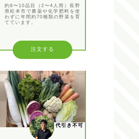
約8〜10品目（2〜4人用）長野
県松本市で農薬や化学肥料を使
わずに年間約70種類の野菜を育
てています。
注文する
代引き不可