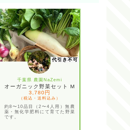
代引き不可
千葉県 農園NaZemi
オーガニック野菜セット M
3,780円
（税込・送料込み）
約8〜10品目（2〜4人用）無農
薬・無化学肥料にて育てた野菜
です。