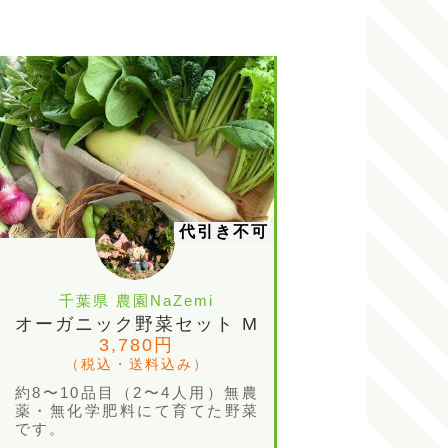
代引き不可
千葉県 農園NaZemi
オーガニック野菜セット M
3,780円
（税込・送料込み）
約8〜10品目（2〜4人用）無農
薬・無化学肥料にて育てた野菜
です。