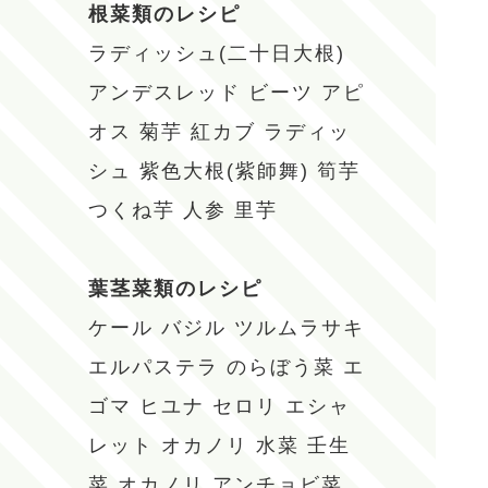
根菜類のレシピ
ラディッシュ(二十日大根)
アンデスレッド
ビーツ
アピ
オス
菊芋
紅カブ
ラディッ
シュ
紫色大根(紫師舞)
筍芋
つくね芋
人参
里芋
葉茎菜類のレシピ
ケール
バジル
ツルムラサキ
エルパステラ
のらぼう菜
エ
ゴマ
ヒユナ
セロリ
エシャ
レット
オカノリ
水菜
壬生
菜
オカノリ
アンチョビ菜