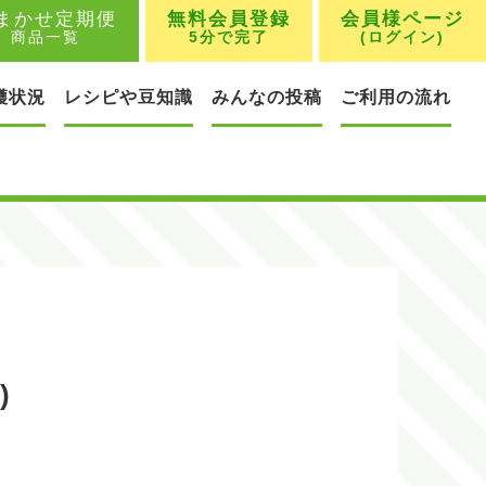
まかせ定期便
無料会員登録
会員様ページ
商品一覧
5分で完了
(ログイン)
穫状況
レシピや豆知識
みんなの投稿
ご利用の流れ
)