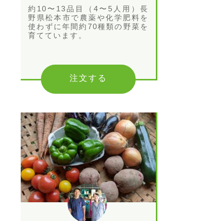
約10〜13品目（4〜5人用）長
野県松本市で農薬や化学肥料を
使わずに年間約70種類の野菜を
育てています。
注文する