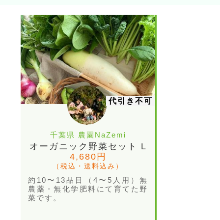
代引き不可
千葉県 農園NaZemi
オーガニック野菜セット L
4,680円
（税込・送料込み）
約10〜13品目（4〜5人用）無
農薬・無化学肥料にて育てた野
菜です。