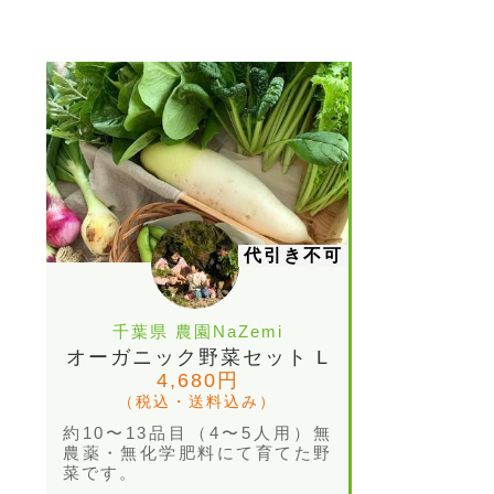
代引き不可
千葉県 農園NaZemi
オーガニック野菜セット L
4,680円
（税込・送料込み）
約10〜13品目（4〜5人用）無
農薬・無化学肥料にて育てた野
菜です。