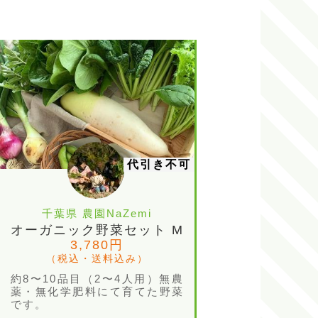
代引き不可
千葉県 農園NaZemi
オーガニック野菜セット M
3,780円
（税込・送料込み）
約8〜10品目（2〜4人用）無農
薬・無化学肥料にて育てた野菜
です。