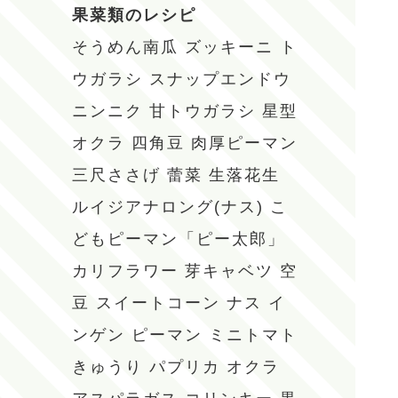
果菜類のレシピ
そうめん南瓜
ズッキーニ
ト
ウガラシ
スナップエンドウ
ニンニク
甘トウガラシ
星型
オクラ
四角豆
肉厚ピーマン
三尺ささげ
蕾菜
生落花生
ルイジアナロング(ナス)
こ
どもピーマン「ピー太郎」
カリフラワー
芽キャベツ
空
豆
スイートコーン
ナス
イ
ンゲン
ピーマン
ミニトマト
きゅうり
パプリカ
オクラ