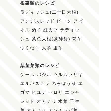
根菜類のレシピ
ラディッシュ(二十日大根)
アンデスレッド
ビーツ
アピ
オス
菊芋
紅カブ
ラディッ
シュ
紫色大根(紫師舞)
筍芋
つくね芋
人参
里芋
葉茎菜類のレシピ
ケール
バジル
ツルムラサキ
エルパステラ
のらぼう菜
エ
ゴマ
ヒユナ
セロリ
エシャ
レット
オカノリ
水菜
壬生
菜
オカノリ
アンチョビ菜