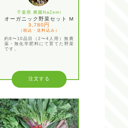
千葉県 農園NaZemi
オーガニック野菜セット M
3,780円
（税込・送料込み）
約8〜10品目（2〜4人用）無農
薬・無化学肥料にて育てた野菜
です。
注文する