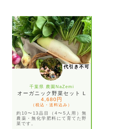
代引き不可
千葉県 農園NaZemi
オーガニック野菜セット L
4,680円
（税込・送料込み）
約10〜13品目（4〜5人用）無
農薬・無化学肥料にて育てた野
菜です。