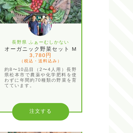
長野県 ふぁーむしかない
オーガニック野菜セット M
3,780円
（税込・送料込み）
約8〜10品目（2〜4人用）長野
県松本市で農薬や化学肥料を使
わずに年間約70種類の野菜を育
てています。
注文する