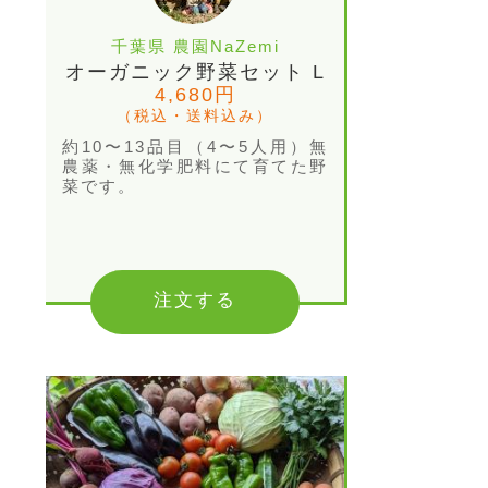
千葉県 農園NaZemi
オーガニック野菜セット L
4,680円
（税込・送料込み）
約10〜13品目（4〜5人用）無
農薬・無化学肥料にて育てた野
菜です。
注文する