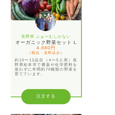
長野県 ふぁーむしかない
オーガニック野菜セット L
4,680円
（税込・送料込み）
約10〜13品目（4〜5人用）長
野県松本市で農薬や化学肥料を
使わずに年間約70種類の野菜を
育てています。
注文する