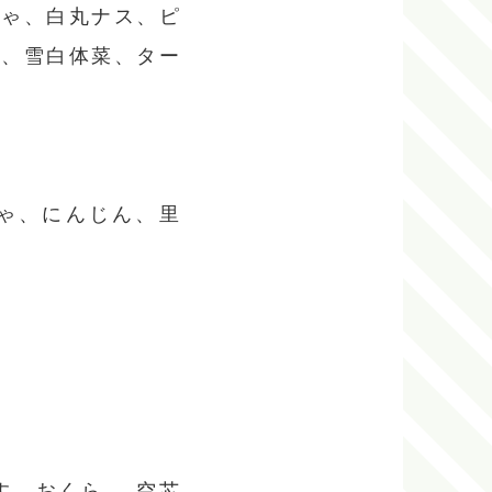
ちゃ、白丸ナス、ピ
葉、雪白体菜、ター
ゃ、にんじん、里
す、おくら 、空芯