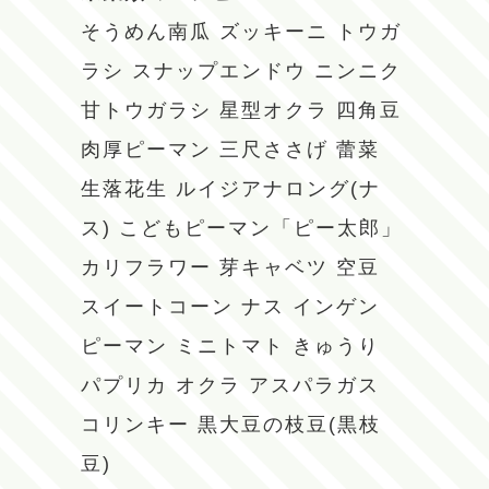
そうめん南瓜
ズッキーニ
トウガ
ラシ
スナップエンドウ
ニンニク
甘トウガラシ
星型オクラ
四角豆
肉厚ピーマン
三尺ささげ
蕾菜
生落花生
ルイジアナロング(ナ
ス)
こどもピーマン「ピー太郎」
カリフラワー
芽キャベツ
空豆
スイートコーン
ナス
インゲン
ピーマン
ミニトマト
きゅうり
パプリカ
オクラ
アスパラガス
コリンキー
黒大豆の枝豆(黒枝
豆)