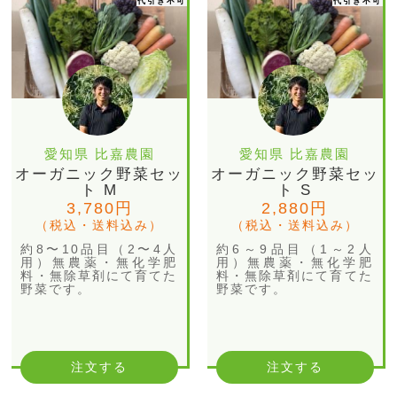
代引き不可
代引き不可
愛知県 比嘉農園
愛知県 比嘉農園
オーガニック野菜セッ
オーガニック野菜セッ
ト M
ト S
3,780円
2,880円
（税込・送料込み）
（税込・送料込み）
約8〜10品目（2〜4人
約6～9品目（1～2人
用）無農薬・無化学肥
用）無農薬・無化学肥
料・無除草剤にて育てた
料・無除草剤にて育てた
野菜です。
野菜です。
注文する
注文する