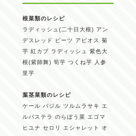
根菜類のレシピ
ラディッシュ(二十日大根)
アン
デスレッド
ビーツ
アピオス
菊
芋
紅カブ
ラディッシュ
紫色大
根(紫師舞)
筍芋
つくね芋
人参
里芋
葉茎菜類のレシピ
ケール
バジル
ツルムラサキ
エ
ルパステラ
のらぼう菜
エゴマ
ヒユナ
セロリ
エシャレット
オ