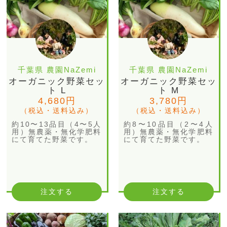
千葉県 農園NaZemi
千葉県 農園NaZemi
オーガニック野菜セッ
オーガニック野菜セッ
ト L
ト M
4,680円
3,780円
（税込・送料込み）
（税込・送料込み）
約10〜13品目（4〜5人
約8〜10品目（2〜4人
用）無農薬・無化学肥料
用）無農薬・無化学肥料
にて育てた野菜です。
にて育てた野菜です。
注文する
注文する