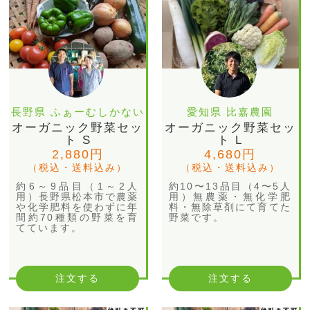
長野県 ふぁーむしかない
愛知県 比嘉農園
オーガニック野菜セッ
オーガニック野菜セッ
ト S
ト L
2,880円
4,680円
（税込・送料込み）
（税込・送料込み）
約6～9品目（1～2人
約10〜13品目（4〜5人
用）長野県松本市で農薬
用）無農薬・無化学肥
や化学肥料を使わずに年
料・無除草剤にて育てた
間約70種類の野菜を育
野菜です。
てています。
注文する
注文する