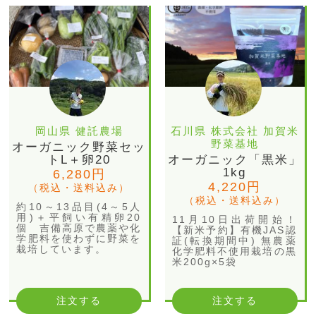
岡山県 健託農場
石川県 株式会社 加賀米
野菜基地
オーガニック野菜セッ
トL＋卵20
オーガニック「黒米」
1kg
6,280円
4,220円
（税込・送料込み）
（税込・送料込み）
約10～13品目(4～5人
用)＋平飼い有精卵20
11月10日出荷開始！
個 吉備高原で農薬や化
【新米予約】有機JAS認
学肥料を使わずに野菜を
証(転換期間中) 無農薬
栽培しています。
化学肥料不使用栽培の黒
米200g×5袋
注文する
注文する