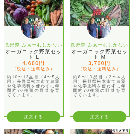
長野県 ふぁーむしかない
長野県 ふぁーむしかない
オーガニック野菜セッ
オーガニック野菜セッ
ト L
ト M
4,680円
3,780円
（税込・送料込み）
（税込・送料込み）
約10〜13品目（4〜5人
約8〜10品目（2〜4人
用）長野県松本市で農薬
用）長野県松本市で農薬
や化学肥料を使わずに年
や化学肥料を使わずに年
間約70種類の野菜を育
間約70種類の野菜を育
てています。
てています。
注文する
注文する
代引き不可