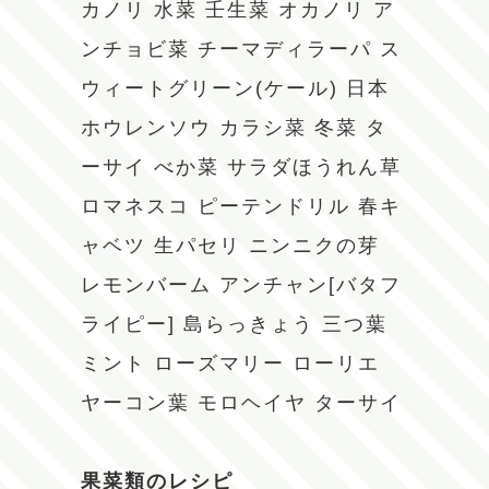
カノリ
水菜
壬生菜
オカノリ
ア
ンチョビ菜
チーマディラーパ
ス
ウィートグリーン(ケール)
日本
ホウレンソウ
カラシ菜
冬菜
タ
ーサイ
べか菜
サラダほうれん草
ロマネスコ
ピーテンドリル
春キ
ャベツ
生パセリ
ニンニクの芽
レモンバーム
アンチャン[バタフ
ライピー]
島らっきょう
三つ葉
ミント
ローズマリー
ローリエ
ヤーコン葉
モロヘイヤ
ターサイ
果菜類のレシピ