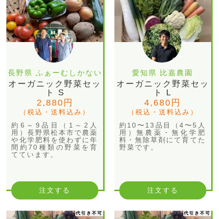
長野県 ふぁーむしかない
愛知県 比嘉農園
オーガニック野菜セッ
オーガニック野菜セッ
ト S
ト L
2,880円
4,680円
（税込・送料込み）
（税込・送料込み）
約6～9品目（1～2人
約10〜13品目（4〜5人
用）長野県松本市で農薬
用）無農薬・無化学肥
や化学肥料を使わずに年
料・無除草剤にて育てた
間約70種類の野菜を育
野菜です。
てています。
注文する
注文する
代引き不可
代引き不可