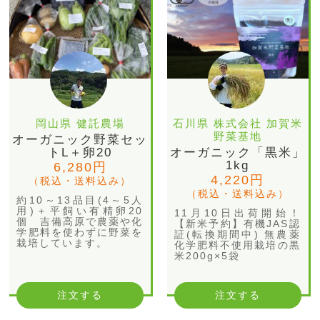
岡山県 健託農場
石川県 株式会社 加賀米
野菜基地
オーガニック野菜セッ
トL＋卵20
オーガニック「黒米」
1kg
6,280円
4,220円
（税込・送料込み）
（税込・送料込み）
約10～13品目(4～5人
用)＋平飼い有精卵20
11月10日出荷開始！
個 吉備高原で農薬や化
【新米予約】有機JAS認
学肥料を使わずに野菜を
証(転換期間中) 無農薬
栽培しています。
化学肥料不使用栽培の黒
米200g×5袋
注文する
注文する