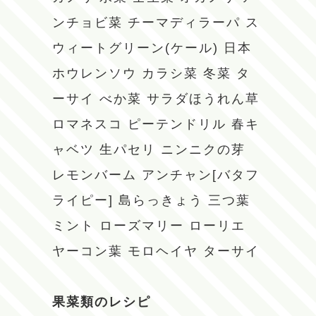
ンチョビ菜
チーマディラーパ
ス
ウィートグリーン(ケール)
日本
ホウレンソウ
カラシ菜
冬菜
タ
ーサイ
べか菜
サラダほうれん草
ロマネスコ
ピーテンドリル
春キ
ャベツ
生パセリ
ニンニクの芽
レモンバーム
アンチャン[バタフ
ライピー]
島らっきょう
三つ葉
ミント
ローズマリー
ローリエ
ヤーコン葉
モロヘイヤ
ターサイ
果菜類のレシピ