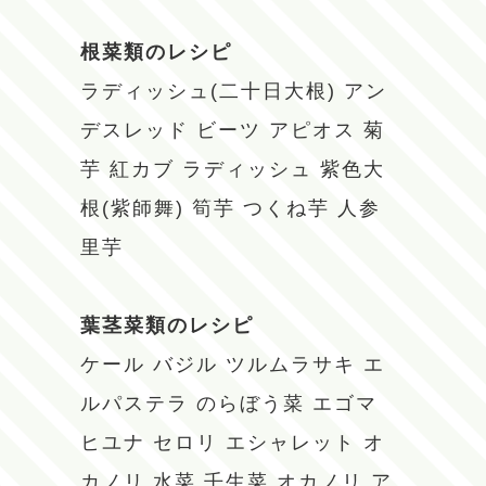
根菜類のレシピ
ラディッシュ(二十日大根)
アン
デスレッド
ビーツ
アピオス
菊
芋
紅カブ
ラディッシュ
紫色大
根(紫師舞)
筍芋
つくね芋
人参
里芋
葉茎菜類のレシピ
ケール
バジル
ツルムラサキ
エ
ルパステラ
のらぼう菜
エゴマ
ヒユナ
セロリ
エシャレット
オ
カノリ
水菜
壬生菜
オカノリ
ア