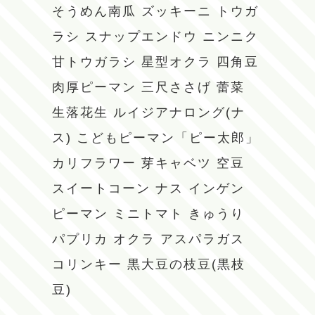
そうめん南瓜
ズッキーニ
トウガ
ラシ
スナップエンドウ
ニンニク
甘トウガラシ
星型オクラ
四角豆
肉厚ピーマン
三尺ささげ
蕾菜
生落花生
ルイジアナロング(ナ
ス)
こどもピーマン「ピー太郎」
カリフラワー
芽キャベツ
空豆
スイートコーン
ナス
インゲン
ピーマン
ミニトマト
きゅうり
パプリカ
オクラ
アスパラガス
コリンキー
黒大豆の枝豆(黒枝
豆)