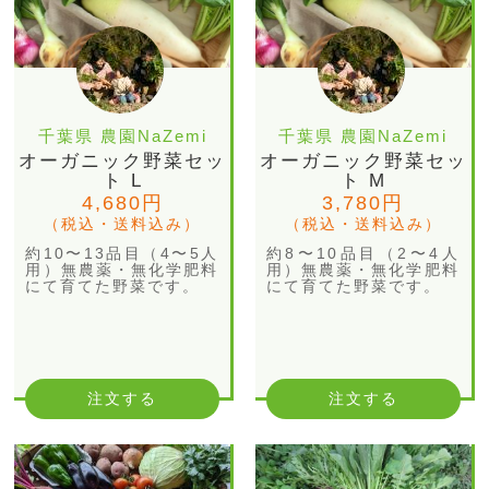
千葉県 農園NaZemi
千葉県 農園NaZemi
オーガニック野菜セッ
オーガニック野菜セッ
ト L
ト M
4,680円
3,780円
（税込・送料込み）
（税込・送料込み）
約10〜13品目（4〜5人
約8〜10品目（2〜4人
用）無農薬・無化学肥料
用）無農薬・無化学肥料
にて育てた野菜です。
にて育てた野菜です。
注文する
注文する