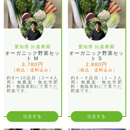
愛知県 比嘉農園
愛知県 比嘉農園
オーガニック野菜セッ
オーガニック野菜セッ
ト M
ト S
3,780円
2,880円
（税込・送料込み）
（税込・送料込み）
約8〜10品目（2〜4人
約6～9品目（1～2人
用）無農薬・無化学肥
用）無農薬・無化学肥
料・無除草剤にて育てた
料・無除草剤にて育てた
野菜です。
野菜です。
注文する
注文する