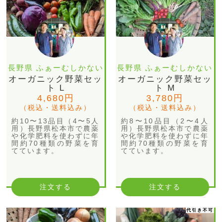
長野県 ふぁーむしかない
長野県 ふぁーむしかない
オーガニック野菜セッ
オーガニック野菜セッ
ト L
ト M
4,680円
3,780円
（税込・送料込み）
（税込・送料込み）
約10〜13品目（4〜5人
約8〜10品目（2〜4人
用）長野県松本市で農薬
用）長野県松本市で農薬
や化学肥料を使わずに年
や化学肥料を使わずに年
間約70種類の野菜を育
間約70種類の野菜を育
てています。
てています。
注文する
注文する
代引き不可