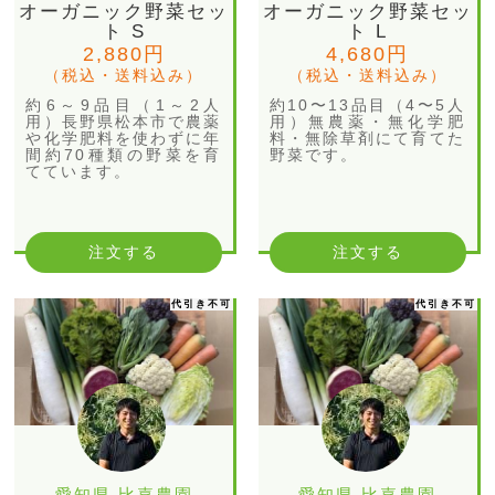
オーガニック野菜セッ
オーガニック野菜セッ
ト S
ト L
2,880円
4,680円
（税込・送料込み）
（税込・送料込み）
約6～9品目（1～2人
約10〜13品目（4〜5人
用）長野県松本市で農薬
用）無農薬・無化学肥
や化学肥料を使わずに年
料・無除草剤にて育てた
間約70種類の野菜を育
野菜です。
てています。
注文する
注文する
代引き不可
代引き不可
愛知県 比嘉農園
愛知県 比嘉農園