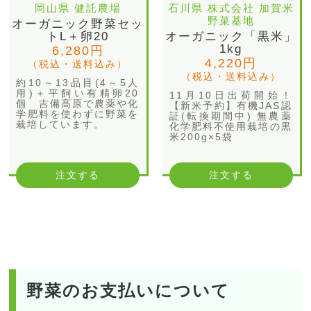
岡山県 健託農場
石川県 株式会社 加賀米
野菜基地
オーガニック野菜セッ
トL＋卵20
オーガニック「黒米」
1kg
6,280円
4,220円
（税込・送料込み）
（税込・送料込み）
約10～13品目(4～5人
用)＋平飼い有精卵20
11月10日出荷開始！
個 吉備高原で農薬や化
【新米予約】有機JAS認
学肥料を使わずに野菜を
証(転換期間中) 無農薬
栽培しています。
化学肥料不使用栽培の黒
米200g×5袋
注文する
注文する
野菜のお支払いについて