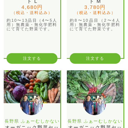
ト L
ト M
4,680円
3,780円
（税込・送料込み）
（税込・送料込み）
約10〜13品目（4〜5人
約8〜10品目（2〜4人
用）無農薬・無化学肥料
用）無農薬・無化学肥料
にて育てた野菜です。
にて育てた野菜です。
注文する
注文する
長野県 ふぁーむしかない
長野県 ふぁーむしかない
オーガニック野菜セッ
オーガニック野菜セッ