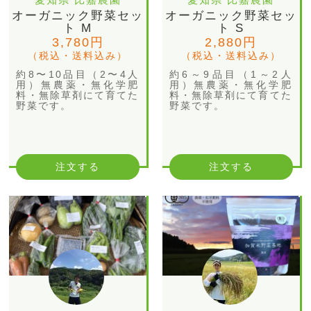
オーガニック野菜セッ
オーガニック野菜セッ
ト M
ト S
3,780円
2,880円
（税込・送料込み）
（税込・送料込み）
約8〜10品目（2〜4人
約6～9品目（1～2人
用）無農薬・無化学肥
用）無農薬・無化学肥
料・無除草剤にて育てた
料・無除草剤にて育てた
野菜です。
野菜です。
注文する
注文する