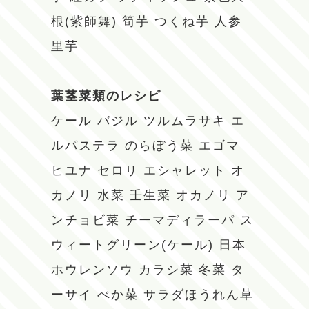
根(紫師舞)
筍芋
つくね芋
人参
里芋
葉茎菜類のレシピ
ケール
バジル
ツルムラサキ
エ
ルパステラ
のらぼう菜
エゴマ
ヒユナ
セロリ
エシャレット
オ
カノリ
水菜
壬生菜
オカノリ
ア
ンチョビ菜
チーマディラーパ
ス
ウィートグリーン(ケール)
日本
ホウレンソウ
カラシ菜
冬菜
タ
ーサイ
べか菜
サラダほうれん草