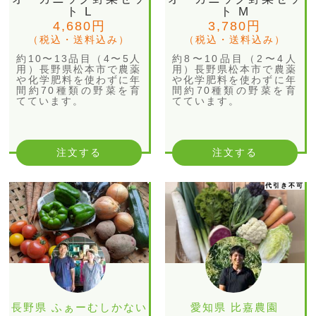
ト L
ト M
4,680円
3,780円
（税込・送料込み）
（税込・送料込み）
約10〜13品目（4〜5人
約8〜10品目（2〜4人
用）長野県松本市で農薬
用）長野県松本市で農薬
や化学肥料を使わずに年
や化学肥料を使わずに年
間約70種類の野菜を育
間約70種類の野菜を育
てています。
てています。
注文する
注文する
代引き不可
長野県 ふぁーむしかない
愛知県 比嘉農園