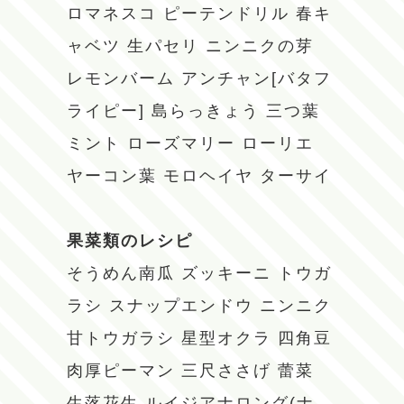
ロマネスコ
ピーテンドリル
春キ
ャベツ
生パセリ
ニンニクの芽
レモンバーム
アンチャン[バタフ
ライピー]
島らっきょう
三つ葉
ミント
ローズマリー
ローリエ
ヤーコン葉
モロヘイヤ
ターサイ
果菜類のレシピ
そうめん南瓜
ズッキーニ
トウガ
ラシ
スナップエンドウ
ニンニク
甘トウガラシ
星型オクラ
四角豆
肉厚ピーマン
三尺ささげ
蕾菜
生落花生
ルイジアナロング(ナ