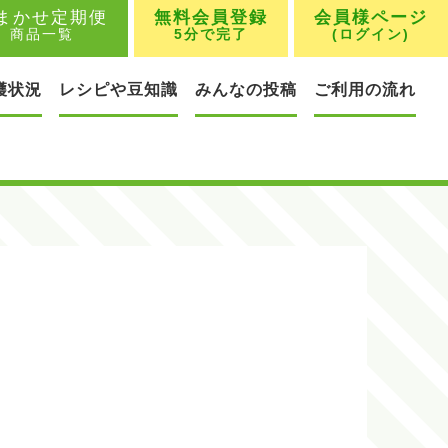
まかせ定期便
無料会員登録
会員様ページ
商品一覧
5分で完了
(ログイン)
穫状況
レシピや豆知識
みんなの投稿
ご利用の流れ
)