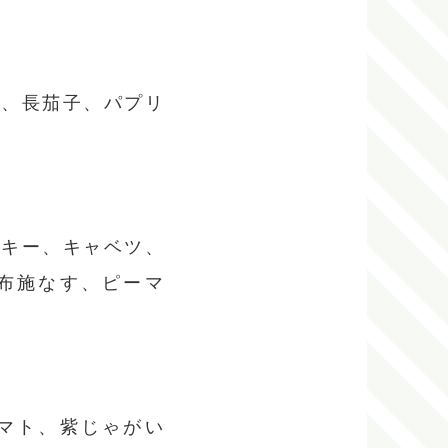
ト、長茄子、パプリ
ンキー、キャベツ、
布施なす、ピーマ
マト、紫じゃがい