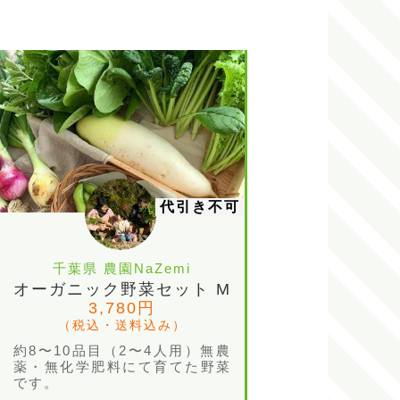
代引き不可
千葉県 農園NaZemi
オーガニック野菜セット M
3,780円
（税込・送料込み）
約8〜10品目（2〜4人用）無農
薬・無化学肥料にて育てた野菜
です。