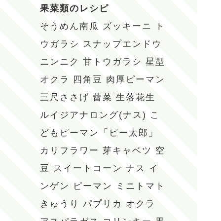
果菜類のレシピ
そうめん南瓜
ズッキーニ
ト
ウガラシ
スナップエンドウ
ニンニク
甘トウガラシ
星型
オクラ
四角豆
肉厚ピーマン
三尺ささげ
蕾菜
生落花生
ルイジアナロング(ナス)
こ
どもピーマン「ピー太郎」
カリフラワー
芽キャベツ
空
豆
スイートコーン
ナス
イ
ンゲン
ピーマン
ミニトマト
きゅうり
パプリカ
オクラ