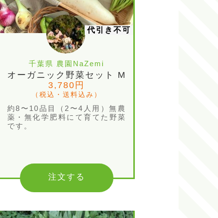
代引き不可
千葉県 農園NaZemi
オーガニック野菜セット M
3,780円
（税込・送料込み）
約8〜10品目（2〜4人用）無農
薬・無化学肥料にて育てた野菜
です。
注文する