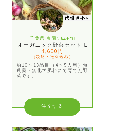
代引き不可
千葉県 農園NaZemi
オーガニック野菜セット L
4,680円
（税込・送料込み）
約10〜13品目（4〜5人用）無
農薬・無化学肥料にて育てた野
菜です。
注文する