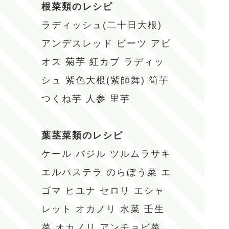
根菜類のレシピ
ラディッシュ(二十日大根)
アンデスレッド
ビーツ
アピ
オス
菊芋
紅カブ
ラディッ
シュ
紫色大根(紫師舞)
筍芋
つくね芋
人参
里芋
葉茎菜類のレシピ
ケール
バジル
ツルムラサキ
エルパステラ
のらぼう菜
エ
ゴマ
ヒユナ
セロリ
エシャ
レット
オカノリ
水菜
壬生
菜
オカノリ
アンチョビ菜