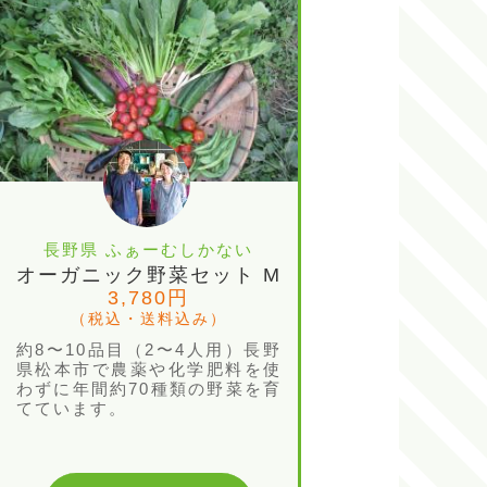
長野県 ふぁーむしかない
オーガニック野菜セット M
3,780円
（税込・送料込み）
約8〜10品目（2〜4人用）長野
県松本市で農薬や化学肥料を使
わずに年間約70種類の野菜を育
てています。