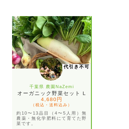
代引き不可
千葉県 農園NaZemi
オーガニック野菜セット L
4,680円
（税込・送料込み）
約10〜13品目（4〜5人用）無
農薬・無化学肥料にて育てた野
菜です。