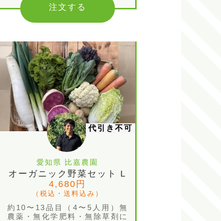
注文する
代引き不可
愛知県 比嘉農園
オーガニック野菜セット L
4,680円
（税込・送料込み）
約10〜13品目（4〜5人用）無
農薬・無化学肥料・無除草剤に