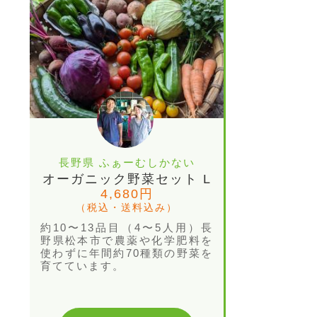
長野県 ふぁーむしかない
オーガニック野菜セット L
4,680円
（税込・送料込み）
約10〜13品目（4〜5人用）長
野県松本市で農薬や化学肥料を
使わずに年間約70種類の野菜を
育てています。