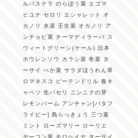
ルパステラ
のらぼう菜
エゴマ
ヒユナ
セロリ
エシャレット
オ
カノリ
水菜
壬生菜
オカノリ
ア
ンチョビ菜
チーマディラーパ
ス
ウィートグリーン(ケール)
日本
ホウレンソウ
カラシ菜
冬菜
タ
ーサイ
べか菜
サラダほうれん草
ロマネスコ
ピーテンドリル
春キ
ャベツ
生パセリ
ニンニクの芽
レモンバーム
アンチャン[バタフ
ライピー]
島らっきょう
三つ葉
ミント
ローズマリー
ローリエ
ヤーコン葉
モロヘイヤ
ターサイ