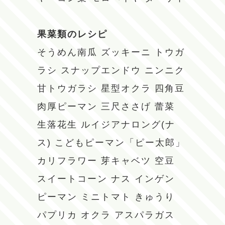
果菜類のレシピ
そうめん南瓜
ズッキーニ
トウガ
ラシ
スナップエンドウ
ニンニク
甘トウガラシ
星型オクラ
四角豆
肉厚ピーマン
三尺ささげ
蕾菜
生落花生
ルイジアナロング(ナ
ス)
こどもピーマン「ピー太郎」
カリフラワー
芽キャベツ
空豆
スイートコーン
ナス
インゲン
ピーマン
ミニトマト
きゅうり
パプリカ
オクラ
アスパラガス