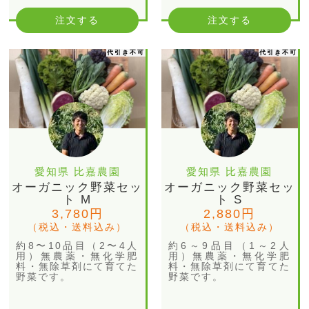
注文する
注文する
代引き不可
代引き不可
愛知県 比嘉農園
愛知県 比嘉農園
オーガニック野菜セッ
オーガニック野菜セッ
ト M
ト S
3,780円
2,880円
（税込・送料込み）
（税込・送料込み）
約8〜10品目（2〜4人
約6～9品目（1～2人
用）無農薬・無化学肥
用）無農薬・無化学肥
料・無除草剤にて育てた
料・無除草剤にて育てた
野菜です。
野菜です。