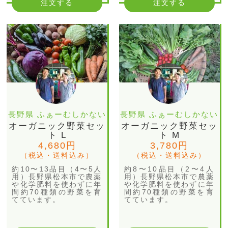
注文する
注文する
長野県 ふぁーむしかない
長野県 ふぁーむしかない
オーガニック野菜セッ
オーガニック野菜セッ
ト L
ト M
4,680円
3,780円
（税込・送料込み）
（税込・送料込み）
約10〜13品目（4〜5人
約8〜10品目（2〜4人
用）長野県松本市で農薬
用）長野県松本市で農薬
や化学肥料を使わずに年
や化学肥料を使わずに年
間約70種類の野菜を育
間約70種類の野菜を育
てています。
てています。