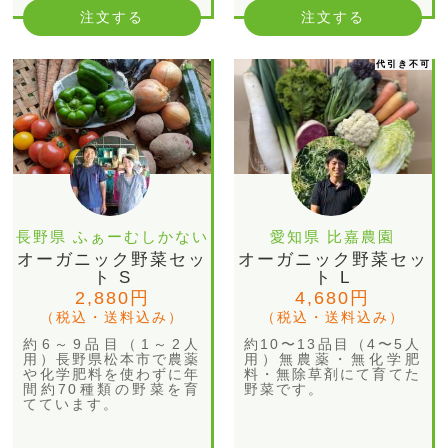
注文する
注文する
代引き不可
長野県 ふぁーむしかない
愛知県 比嘉農園
オーガニック野菜セッ
オーガニック野菜セッ
ト S
ト L
2,880円
4,680円
（税込・送料込み）
（税込・送料込み）
約6～9品目（1～2人
約10〜13品目（4〜5人
用）長野県松本市で農薬
用）無農薬・無化学肥
や化学肥料を使わずに年
料・無除草剤にて育てた
間約70種類の野菜を育
野菜です。
てています。