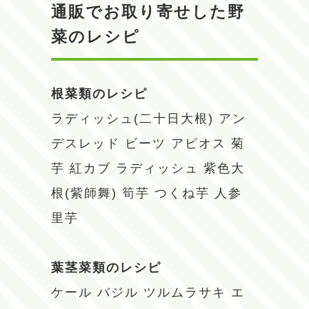
通販でお取り寄せした野
菜のレシピ
根菜類のレシピ
ラディッシュ(二十日大根)
アン
デスレッド
ビーツ
アピオス
菊
芋
紅カブ
ラディッシュ
紫色大
根(紫師舞)
筍芋
つくね芋
人参
里芋
葉茎菜類のレシピ
ケール
バジル
ツルムラサキ
エ