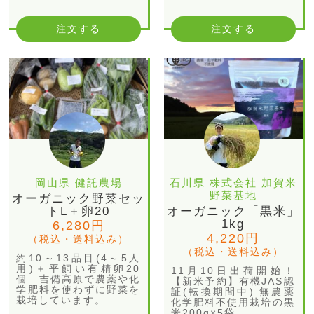
注文する
注文する
岡山県 健託農場
石川県 株式会社 加賀米
野菜基地
オーガニック野菜セッ
トL＋卵20
オーガニック「黒米」
1kg
6,280円
4,220円
（税込・送料込み）
（税込・送料込み）
約10～13品目(4～5人
用)＋平飼い有精卵20
11月10日出荷開始！
個 吉備高原で農薬や化
【新米予約】有機JAS認
学肥料を使わずに野菜を
証(転換期間中) 無農薬
栽培しています。
化学肥料不使用栽培の黒
米200g×5袋