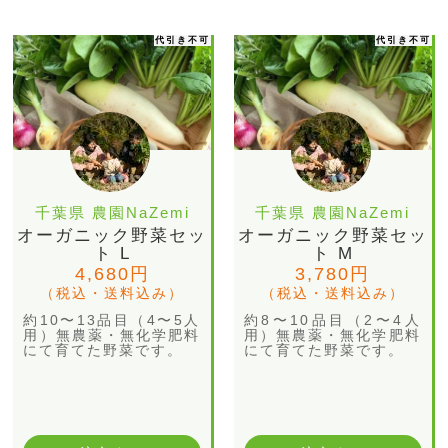
代引き不可
代引き不可
千葉県 農園NaZemi
千葉県 農園NaZemi
オーガニック野菜セッ
オーガニック野菜セッ
ト L
ト M
4,680円
3,780円
（税込・送料込み）
（税込・送料込み）
約10〜13品目（4〜5人
約8〜10品目（2〜4人
用）無農薬・無化学肥料
用）無農薬・無化学肥料
にて育てた野菜です。
にて育てた野菜です。