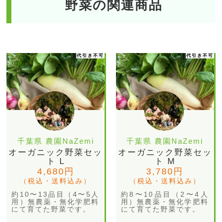
野菜の関連商品
代引き不可
代引き不可
千葉県 農園NaZemi
千葉県 農園NaZemi
オーガニック野菜セッ
オーガニック野菜セッ
ト L
ト M
4,680円
3,780円
（税込・送料込み）
（税込・送料込み）
約10〜13品目（4〜5人
約8〜10品目（2〜4人
用）無農薬・無化学肥料
用）無農薬・無化学肥料
にて育てた野菜です。
にて育てた野菜です。