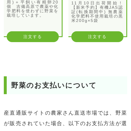
用)＋平飼い有精卵20
11月10日出荷開始！
個 吉備高原で農薬や化
【新米予約】有機JAS認
学肥料を使わずに野菜を
証(転換期間中) 無農薬
栽培しています。
化学肥料不使用栽培の黒
米200g×5袋
注文する
注文する
野菜のお支払いについて
産直通販サイトの農家さん直送市場では、野菜
が販売されていた場合、以下のお支払方法が選