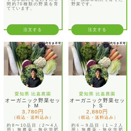
間約70種類の野菜を育
野菜です。
てています。
注文する
注文する
代引き不可
代引き不可
愛知県 比嘉農園
愛知県 比嘉農園
オーガニック野菜セッ
オーガニック野菜セッ
ト M
ト S
3,780円
2,880円
（税込・送料込み）
（税込・送料込み）
約8〜10品目（2〜4人
約6～9品目（1～2人
用）無農薬・無化学肥
用）無農薬・無化学肥