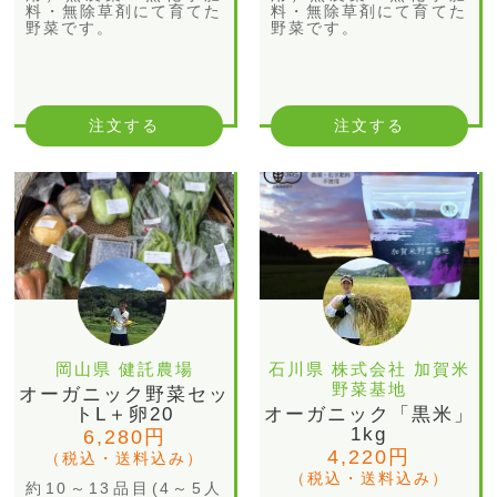
料・無除草剤にて育てた
料・無除草剤にて育てた
野菜です。
野菜です。
注文する
注文する
岡山県 健託農場
石川県 株式会社 加賀米
野菜基地
オーガニック野菜セッ
トL＋卵20
オーガニック「黒米」
1kg
6,280円
4,220円
（税込・送料込み）
（税込・送料込み）
約10～13品目(4～5人