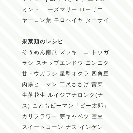
ミント
ローズマリー
ローリエ
ヤーコン葉
モロヘイヤ
ターサイ
果菜類のレシピ
そうめん南瓜
ズッキーニ
トウガ
ラシ
スナップエンドウ
ニンニク
甘トウガラシ
星型オクラ
四角豆
肉厚ピーマン
三尺ささげ
蕾菜
生落花生
ルイジアナロング(ナ
ス)
こどもピーマン「ピー太郎」
カリフラワー
芽キャベツ
空豆
スイートコーン
ナス
インゲン