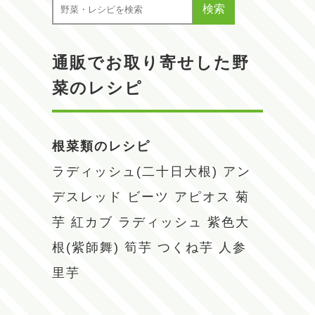
検索
通販でお取り寄せした野
菜のレシピ
根菜類のレシピ
ラディッシュ(二十日大根)
アン
デスレッド
ビーツ
アピオス
菊
芋
紅カブ
ラディッシュ
紫色大
根(紫師舞)
筍芋
つくね芋
人参
里芋