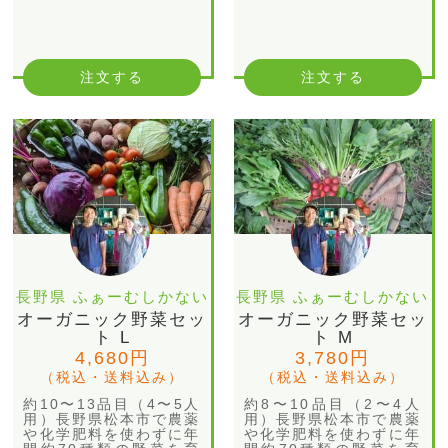
注文する
注文する
長野県 ふぁーむしかない
長野県 ふぁーむしかない
オーガニック野菜セッ
オーガニック野菜セッ
ト L
ト M
4,680円
3,780円
（税込・送料込み）
（税込・送料込み）
約10〜13品目（4〜5人
約8〜10品目（2〜4人
用）長野県松本市で農薬
用）長野県松本市で農薬
や化学肥料を使わずに年
や化学肥料を使わずに年