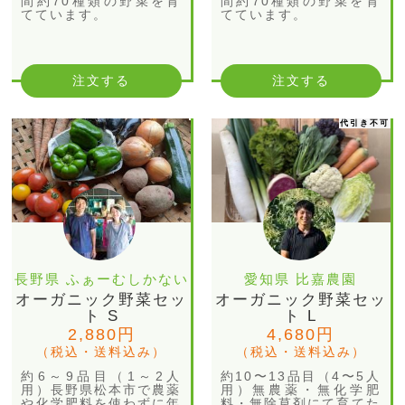
間約70種類の野菜を育
間約70種類の野菜を育
てています。
てています。
注文する
注文する
代引き不可
長野県 ふぁーむしかない
愛知県 比嘉農園
オーガニック野菜セッ
オーガニック野菜セッ
ト S
ト L
2,880円
4,680円
（税込・送料込み）
（税込・送料込み）
約6～9品目（1～2人
約10〜13品目（4〜5人
用）長野県松本市で農薬
用）無農薬・無化学肥
や化学肥料を使わずに年
料・無除草剤にて育てた