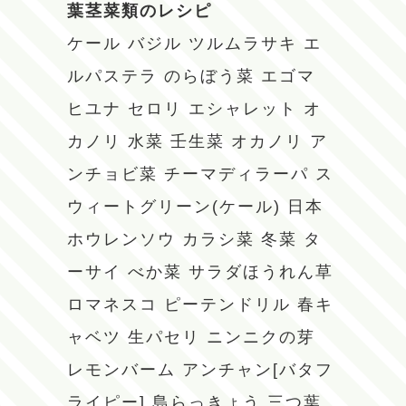
葉茎菜類のレシピ
ケール
バジル
ツルムラサキ
エ
ルパステラ
のらぼう菜
エゴマ
ヒユナ
セロリ
エシャレット
オ
カノリ
水菜
壬生菜
オカノリ
ア
ンチョビ菜
チーマディラーパ
ス
ウィートグリーン(ケール)
日本
ホウレンソウ
カラシ菜
冬菜
タ
ーサイ
べか菜
サラダほうれん草
ロマネスコ
ピーテンドリル
春キ
ャベツ
生パセリ
ニンニクの芽
レモンバーム
アンチャン[バタフ
ライピー]
島らっきょう
三つ葉