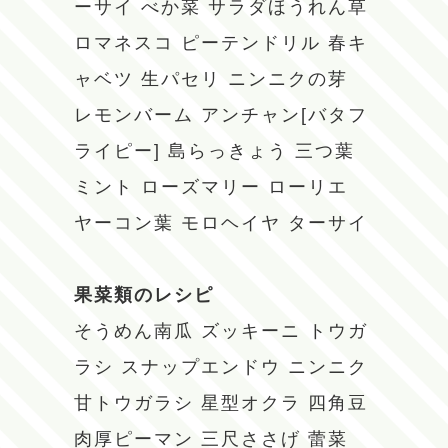
ーサイ
べか菜
サラダほうれん草
ロマネスコ
ピーテンドリル
春キ
ャベツ
生パセリ
ニンニクの芽
レモンバーム
アンチャン[バタフ
ライピー]
島らっきょう
三つ葉
ミント
ローズマリー
ローリエ
ヤーコン葉
モロヘイヤ
ターサイ
果菜類のレシピ
そうめん南瓜
ズッキーニ
トウガ
ラシ
スナップエンドウ
ニンニク
甘トウガラシ
星型オクラ
四角豆
肉厚ピーマン
三尺ささげ
蕾菜