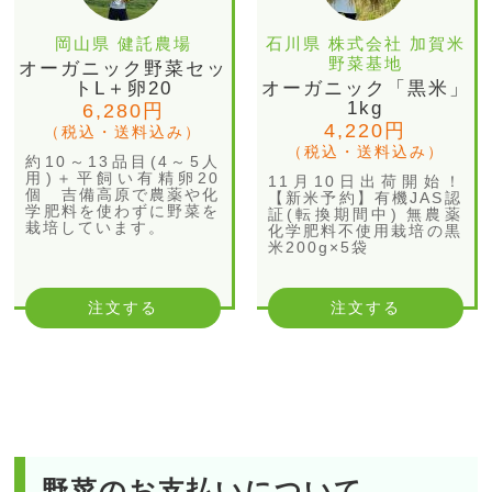
岡山県 健託農場
石川県 株式会社 加賀米
野菜基地
オーガニック野菜セッ
トL＋卵20
オーガニック「黒米」
1kg
6,280円
4,220円
（税込・送料込み）
（税込・送料込み）
約10～13品目(4～5人
用)＋平飼い有精卵20
11月10日出荷開始！
個 吉備高原で農薬や化
【新米予約】有機JAS認
学肥料を使わずに野菜を
証(転換期間中) 無農薬
栽培しています。
化学肥料不使用栽培の黒
米200g×5袋
注文する
注文する
野菜のお支払いについて