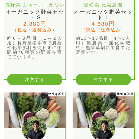
長野県 ふぁーむしかない
愛知県 比嘉農園
オーガニック野菜セッ
オーガニック野菜セッ
ト S
ト L
2,880円
4,680円
（税込・送料込み）
（税込・送料込み）
約6～9品目（1～2人
約10〜13品目（4〜5人
用）長野県松本市で農薬
用）無農薬・無化学肥
や化学肥料を使わずに年
料・無除草剤にて育てた
間約70種類の野菜を育
野菜です。
てています。
注文する
注文する
代引き不可
代引き不可