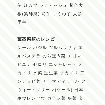
芋
紅カブ
ラディッシュ
紫色大
根(紫師舞)
筍芋
つくね芋
人参
里芋
葉茎菜類のレシピ
ケール
バジル
ツルムラサキ
エ
ルパステラ
のらぼう菜
エゴマ
ヒユナ
セロリ
エシャレット
オ
カノリ
水菜
壬生菜
オカノリ
ア
ンチョビ菜
チーマディラーパ
ス
ウィートグリーン(ケール)
日本
ホウレンソウ
カラシ菜
冬菜
タ