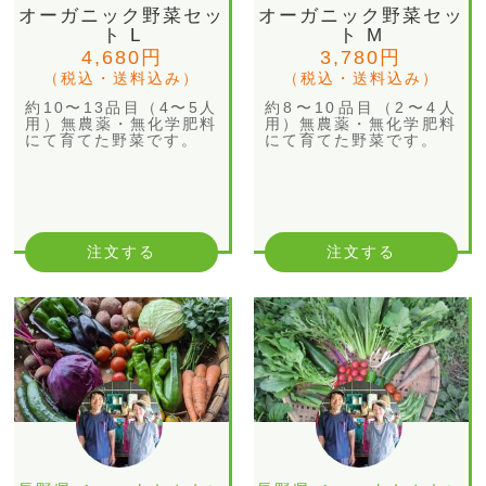
オーガニック野菜セッ
オーガニック野菜セッ
ト L
ト M
4,680円
3,780円
（税込・送料込み）
（税込・送料込み）
約10〜13品目（4〜5人
約8〜10品目（2〜4人
用）無農薬・無化学肥料
用）無農薬・無化学肥料
にて育てた野菜です。
にて育てた野菜です。
注文する
注文する