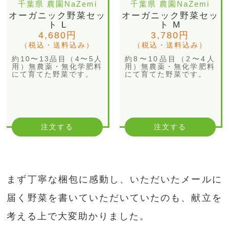
千葉県 農園NaZemi
千葉県 農園NaZemi
オーガニック野菜セッ
オーガニック野菜セッ
ト L
ト M
4,680円
3,780円
（税込・送料込み）
（税込・送料込み）
約10〜13品目（4〜5人
約8〜10品目（2〜4人
用）無農薬・無化学肥料
用）無農薬・無化学肥料
にて育てた野菜です。
にて育てた野菜です。
注文する
注文する
まず丁寧な梱包に感動し、いただいたメールに
届く野菜を書いていただいていたのも、献立を
考える上で大変助かりました。