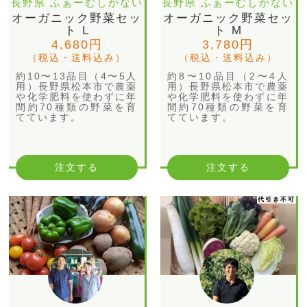
長野県 ふぁーむしかない
長野県 ふぁーむしかない
オーガニック野菜セッ
オーガニック野菜セッ
ト L
ト M
4,680円
3,780円
（税込・送料込み）
（税込・送料込み）
約10〜13品目（4〜5人
約8〜10品目（2〜4人
用）長野県松本市で農薬
用）長野県松本市で農薬
や化学肥料を使わずに年
や化学肥料を使わずに年
間約70種類の野菜を育
間約70種類の野菜を育
てています。
てています。
注文する
注文する
代引き不可