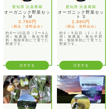
愛知県 比嘉農園
愛知県 比嘉農園
オーガニック野菜セッ
オーガニック野菜セッ
ト M
ト S
3,780円
2,880円
（税込・送料込み）
（税込・送料込み）
約8〜10品目（2〜4人
約6～9品目（1～2人
用）無農薬・無化学肥
用）無農薬・無化学肥
料・無除草剤にて育てた
料・無除草剤にて育てた
野菜です。
野菜です。
注文する
注文する