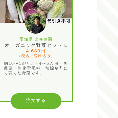
代引き不可
愛知県 比嘉農園
オーガニック野菜セット L
4,680円
（税込・送料込み）
約10〜13品目（4〜5人用）無
農薬・無化学肥料・無除草剤に
て育てた野菜です。
注文する