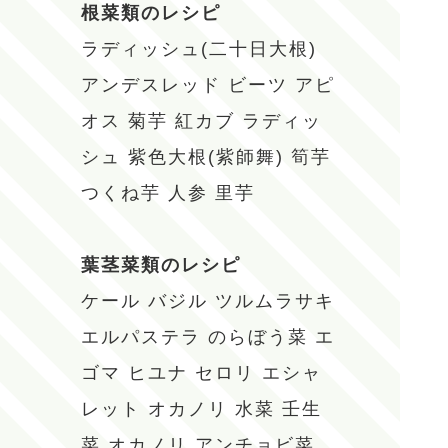
根菜類のレシピ
ラディッシュ(二十日大根)
アンデスレッド
ビーツ
アピ
オス
菊芋
紅カブ
ラディッ
シュ
紫色大根(紫師舞)
筍芋
つくね芋
人参
里芋
葉茎菜類のレシピ
ケール
バジル
ツルムラサキ
エルパステラ
のらぼう菜
エ
ゴマ
ヒユナ
セロリ
エシャ
レット
オカノリ
水菜
壬生
菜
オカノリ
アンチョビ菜