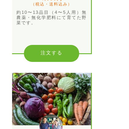
（税込・送料込み）
約10〜13品目（4〜5人用）無
農薬・無化学肥料にて育てた野
菜です。
注文する