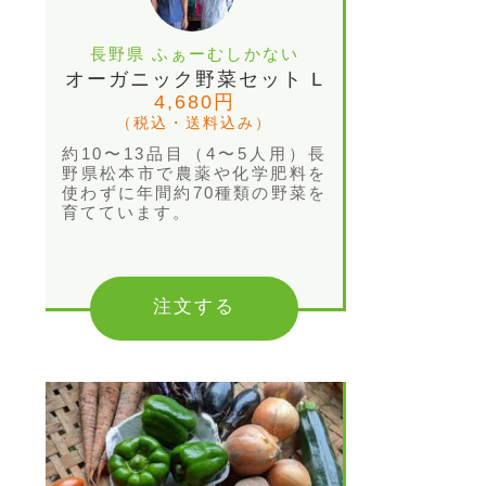
長野県 ふぁーむしかない
オーガニック野菜セット L
4,680円
（税込・送料込み）
約10〜13品目（4〜5人用）長
野県松本市で農薬や化学肥料を
使わずに年間約70種類の野菜を
育てています。
注文する