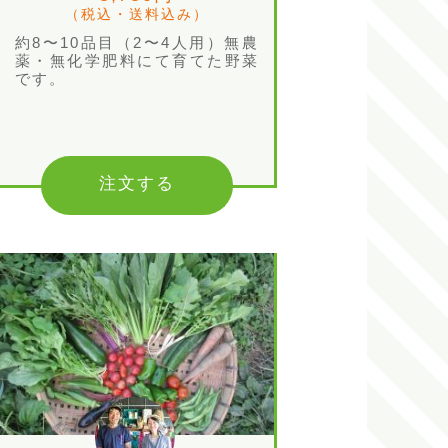
（税込・送料込み）
約8〜10品目（2〜4人用）無農
薬・無化学肥料にて育てた野菜
です。
注文する