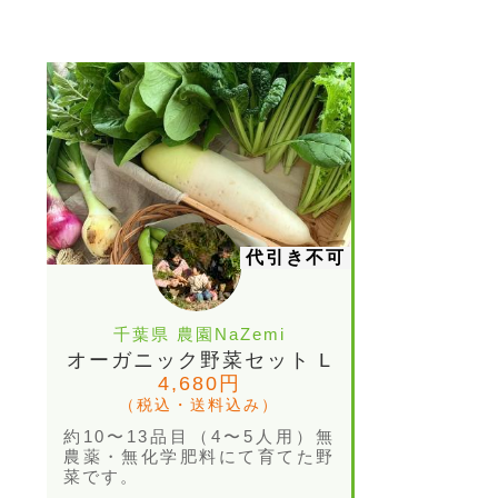
代引き不可
千葉県 農園NaZemi
オーガニック野菜セット L
4,680円
（税込・送料込み）
約10〜13品目（4〜5人用）無
農薬・無化学肥料にて育てた野
菜です。