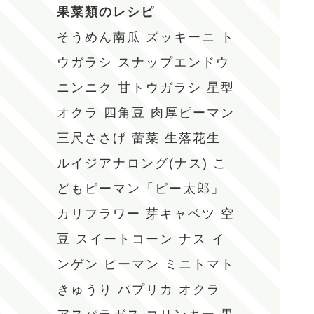
果菜類のレシピ
そうめん南瓜
ズッキーニ
ト
ウガラシ
スナップエンドウ
ニンニク
甘トウガラシ
星型
オクラ
四角豆
肉厚ピーマン
三尺ささげ
蕾菜
生落花生
ルイジアナロング(ナス)
こ
どもピーマン「ピー太郎」
カリフラワー
芽キャベツ
空
豆
スイートコーン
ナス
イ
ンゲン
ピーマン
ミニトマト
きゅうり
パプリカ
オクラ