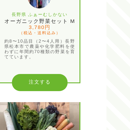
長野県 ふぁーむしかない
オーガニック野菜セット M
3,780円
（税込・送料込み）
約8〜10品目（2〜4人用）長野
県松本市で農薬や化学肥料を使
わずに年間約70種類の野菜を育
てています。
注文する