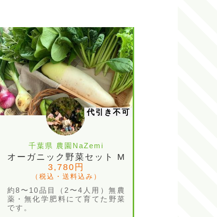
代引き不可
千葉県 農園NaZemi
オーガニック野菜セット M
3,780円
（税込・送料込み）
約8〜10品目（2〜4人用）無農
薬・無化学肥料にて育てた野菜
です。