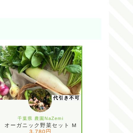
代引き不可
千葉県 農園NaZemi
オーガニック野菜セット M
3,780円