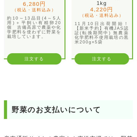
1kg
6,280円
4,220円
（税込・送料込み）
（税込・送料込み）
約10～13品目(4～5人
用)＋平飼い有精卵20
11月10日出荷開始！
個 吉備高原で農薬や化
【新米予約】有機JAS認
学肥料を使わずに野菜を
証(転換期間中) 無農薬
栽培しています。
化学肥料不使用栽培の黒
米200g×5袋
注文する
注文する
野菜のお支払いについて