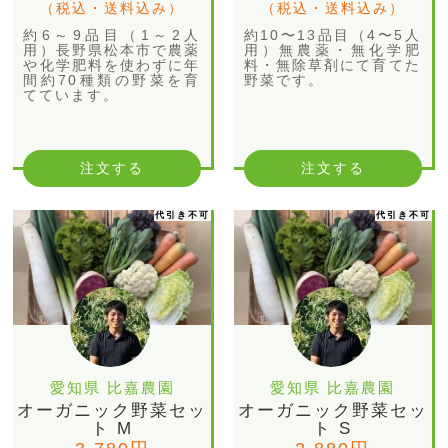
（税込・送料込み）
（税込・送料込み）
約6～9品目（1～2人
約10〜13品目（4〜5人
用）長野県松本市で農薬
用）無農薬・無化学肥
や化学肥料を使わずに年
料・無除草剤にて育てた
間約70種類の野菜を育
野菜です。
てています。
注文する
注文する
代引き不可
代引き不可
愛知県 比嘉農園
愛知県 比嘉農園
オーガニック野菜セッ
オーガニック野菜セッ
ト M
ト S