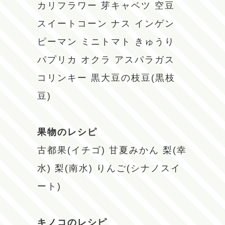
カリフラワー
芽キャベツ
空豆
スイートコーン
ナス
インゲン
ピーマン
ミニトマト
きゅうり
パプリカ
オクラ
アスパラガス
コリンキー
黒大豆の枝豆(黒枝
豆)
果物のレシピ
古都果(イチゴ)
甘夏みかん
梨(幸
水)
梨(南水)
りんご(シナノスイ
ート)
キノコのレシピ