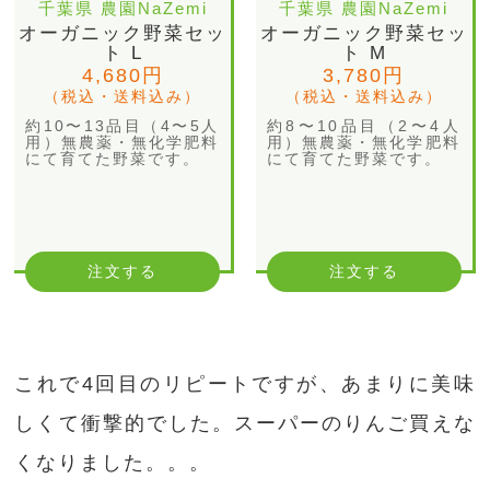
千葉県 農園NaZemi
千葉県 農園NaZemi
オーガニック野菜セッ
オーガニック野菜セッ
ト L
ト M
4,680円
3,780円
（税込・送料込み）
（税込・送料込み）
約10〜13品目（4〜5人
約8〜10品目（2〜4人
用）無農薬・無化学肥料
用）無農薬・無化学肥料
にて育てた野菜です。
にて育てた野菜です。
注文する
注文する
これで4回目のリピートですが、あまりに美味
しくて衝撃的でした。スーパーのりんご買えな
くなりました。。。