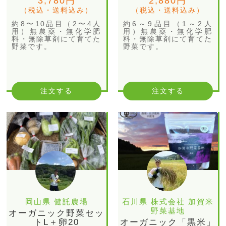
3,780円
2,880円
（税込・送料込み）
（税込・送料込み）
約8〜10品目（2〜4人
約6～9品目（1～2人
用）無農薬・無化学肥
用）無農薬・無化学肥
料・無除草剤にて育てた
料・無除草剤にて育てた
野菜です。
野菜です。
注文する
注文する
岡山県 健託農場
石川県 株式会社 加賀米
野菜基地
オーガニック野菜セッ
トL＋卵20
オーガニック「黒米」