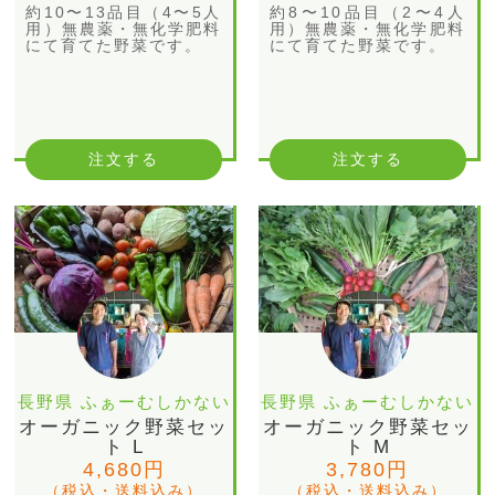
約10〜13品目（4〜5人
約8〜10品目（2〜4人
用）無農薬・無化学肥料
用）無農薬・無化学肥料
にて育てた野菜です。
にて育てた野菜です。
注文する
注文する
長野県 ふぁーむしかない
長野県 ふぁーむしかない
オーガニック野菜セッ
オーガニック野菜セッ
ト L
ト M
4,680円
3,780円
（税込・送料込み）
（税込・送料込み）