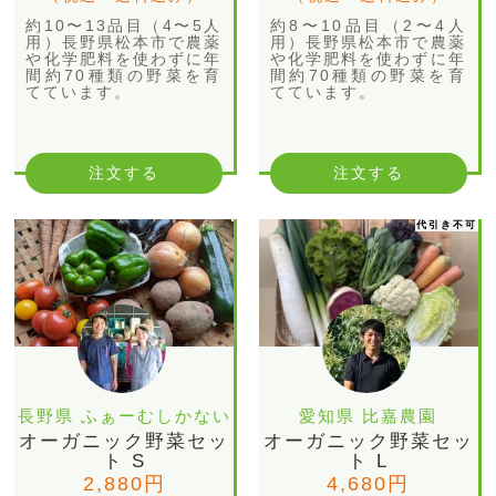
約10〜13品目（4〜5人
約8〜10品目（2〜4人
用）長野県松本市で農薬
用）長野県松本市で農薬
や化学肥料を使わずに年
や化学肥料を使わずに年
間約70種類の野菜を育
間約70種類の野菜を育
てています。
てています。
注文する
注文する
代引き不可
長野県 ふぁーむしかない
愛知県 比嘉農園
オーガニック野菜セッ
オーガニック野菜セッ
ト S
ト L
2,880円
4,680円