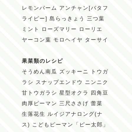
レモンバーム
アンチャン[バタフ
ライピー]
島らっきょう
三つ葉
ミント
ローズマリー
ローリエ
ヤーコン葉
モロヘイヤ
ターサイ
果菜類のレシピ
そうめん南瓜
ズッキーニ
トウガ
ラシ
スナップエンドウ
ニンニク
甘トウガラシ
星型オクラ
四角豆
肉厚ピーマン
三尺ささげ
蕾菜
生落花生
ルイジアナロング(ナ
ス)
こどもピーマン「ピー太郎」