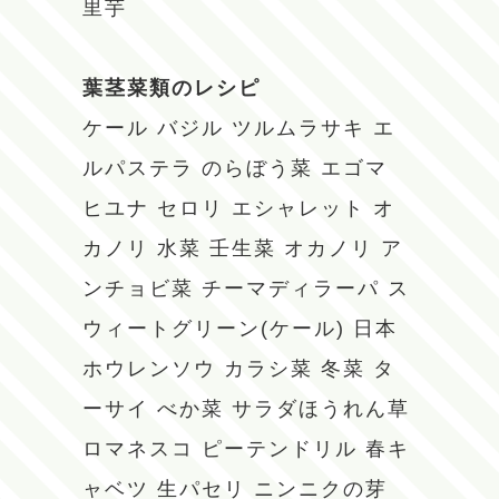
里芋
葉茎菜類のレシピ
ケール
バジル
ツルムラサキ
エ
ルパステラ
のらぼう菜
エゴマ
ヒユナ
セロリ
エシャレット
オ
カノリ
水菜
壬生菜
オカノリ
ア
ンチョビ菜
チーマディラーパ
ス
ウィートグリーン(ケール)
日本
ホウレンソウ
カラシ菜
冬菜
タ
ーサイ
べか菜
サラダほうれん草
ロマネスコ
ピーテンドリル
春キ
ャベツ
生パセリ
ニンニクの芽