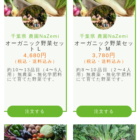
千葉県 農園NaZemi
千葉県 農園NaZemi
オーガニック野菜セッ
オーガニック野菜セッ
ト L
ト M
4,680円
3,780円
（税込・送料込み）
（税込・送料込み）
約10〜13品目（4〜5人
約8〜10品目（2〜4人
用）無農薬・無化学肥料
用）無農薬・無化学肥料
にて育てた野菜です。
にて育てた野菜です。
注文する
注文する