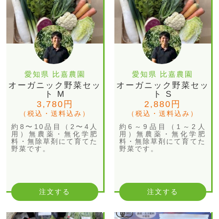
愛知県 比嘉農園
愛知県 比嘉農園
オーガニック野菜セッ
オーガニック野菜セッ
ト M
ト S
3,780円
2,880円
（税込・送料込み）
（税込・送料込み）
約8〜10品目（2〜4人
約6～9品目（1～2人
用）無農薬・無化学肥
用）無農薬・無化学肥
料・無除草剤にて育てた
料・無除草剤にて育てた
野菜です。
野菜です。
注文する
注文する