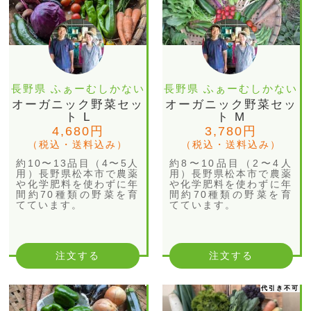
長野県 ふぁーむしかない
長野県 ふぁーむしかない
オーガニック野菜セッ
オーガニック野菜セッ
ト L
ト M
4,680円
3,780円
（税込・送料込み）
（税込・送料込み）
約10〜13品目（4〜5人
約8〜10品目（2〜4人
用）長野県松本市で農薬
用）長野県松本市で農薬
や化学肥料を使わずに年
や化学肥料を使わずに年
間約70種類の野菜を育
間約70種類の野菜を育
てています。
てています。
注文する
注文する
代引き不可