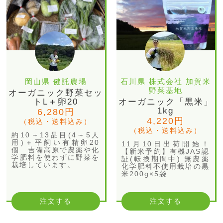
岡山県 健託農場
石川県 株式会社 加賀米
野菜基地
オーガニック野菜セッ
トL＋卵20
オーガニック「黒米」
1kg
6,280円
4,220円
（税込・送料込み）
（税込・送料込み）
約10～13品目(4～5人
用)＋平飼い有精卵20
11月10日出荷開始！
個 吉備高原で農薬や化
【新米予約】有機JAS認
学肥料を使わずに野菜を
証(転換期間中) 無農薬
栽培しています。
化学肥料不使用栽培の黒
米200g×5袋
注文する
注文する