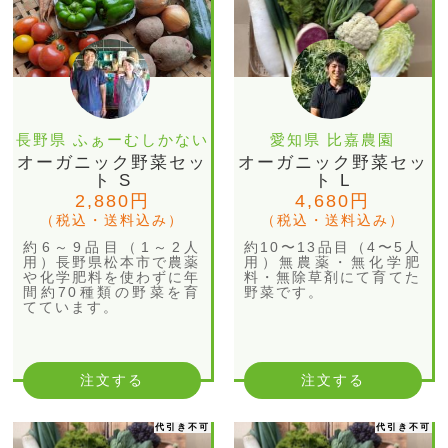
長野県 ふぁーむしかない
愛知県 比嘉農園
オーガニック野菜セッ
オーガニック野菜セッ
ト S
ト L
2,880円
4,680円
（税込・送料込み）
（税込・送料込み）
約6～9品目（1～2人
約10〜13品目（4〜5人
用）長野県松本市で農薬
用）無農薬・無化学肥
や化学肥料を使わずに年
料・無除草剤にて育てた
間約70種類の野菜を育
野菜です。
てています。
注文する
注文する
代引き不可
代引き不可