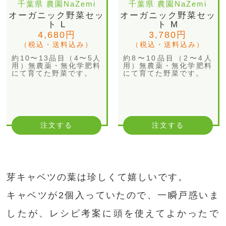
千葉県 農園NaZemi
千葉県 農園NaZemi
オーガニック野菜セッ
オーガニック野菜セッ
ト L
ト M
4,680円
3,780円
（税込・送料込み）
（税込・送料込み）
約10〜13品目（4〜5人
約8〜10品目（2〜4人
用）無農薬・無化学肥料
用）無農薬・無化学肥料
にて育てた野菜です。
にて育てた野菜です。
注文する
注文する
芽キャベツの葉は珍しくて嬉しいです。
キャベツが2個入っていたので、一瞬戸惑いま
したが、レシピ考案に頭を使えてよかったで