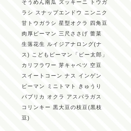
そうめん南瓜
ズッキーニ
トウガ
ラシ
スナップエンドウ
ニンニク
甘トウガラシ
星型オクラ
四角豆
肉厚ピーマン
三尺ささげ
蕾菜
生落花生
ルイジアナロング(ナ
ス)
こどもピーマン「ピー太郎」
カリフラワー
芽キャベツ
空豆
スイートコーン
ナス
インゲン
ピーマン
ミニトマト
きゅうり
パプリカ
オクラ
アスパラガス
コリンキー
黒大豆の枝豆(黒枝
豆)