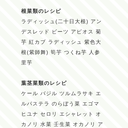
根菜類のレシピ
ラディッシュ(二十日大根)
アン
デスレッド
ビーツ
アピオス
菊
芋
紅カブ
ラディッシュ
紫色大
根(紫師舞)
筍芋
つくね芋
人参
里芋
葉茎菜類のレシピ
ケール
バジル
ツルムラサキ
エ
ルパステラ
のらぼう菜
エゴマ
ヒユナ
セロリ
エシャレット
オ
カノリ
水菜
壬生菜
オカノリ
ア