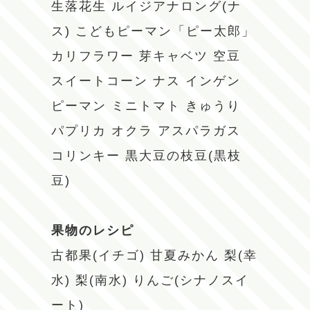
生落花生
ルイジアナロング(ナ
ス)
こどもピーマン「ピー太郎」
カリフラワー
芽キャベツ
空豆
スイートコーン
ナス
インゲン
ピーマン
ミニトマト
きゅうり
パプリカ
オクラ
アスパラガス
コリンキー
黒大豆の枝豆(黒枝
豆)
果物のレシピ
古都果(イチゴ)
甘夏みかん
梨(幸
水)
梨(南水)
りんご(シナノスイ
ート)