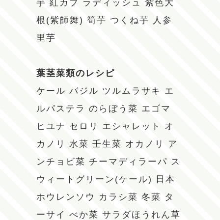
芋
紅カブ
ラディッシュ
紫色大
根(紫師舞)
筍芋
つくね芋
人参
里芋
葉茎菜類のレシピ
ケール
バジル
ツルムラサキ
エ
ルパステラ
のらぼう菜
エゴマ
ヒユナ
セロリ
エシャレット
オ
カノリ
水菜
壬生菜
オカノリ
ア
ンチョビ菜
チーマディラーパ
ス
ウィートグリーン(ケール)
日本
ホウレンソウ
カラシ菜
冬菜
タ
ーサイ
べか菜
サラダほうれん草