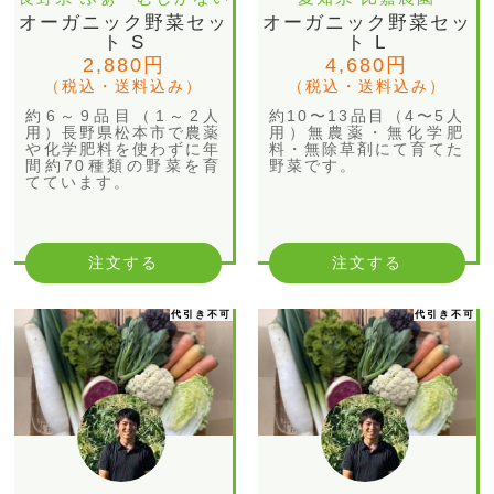
オーガニック野菜セッ
オーガニック野菜セッ
ト S
ト L
2,880円
4,680円
（税込・送料込み）
（税込・送料込み）
約6～9品目（1～2人
約10〜13品目（4〜5人
用）長野県松本市で農薬
用）無農薬・無化学肥
や化学肥料を使わずに年
料・無除草剤にて育てた
間約70種類の野菜を育
野菜です。
てています。
注文する
注文する
代引き不可
代引き不可