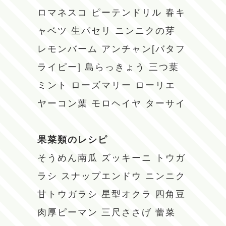
ロマネスコ
ピーテンドリル
春キ
ャベツ
生パセリ
ニンニクの芽
レモンバーム
アンチャン[バタフ
ライピー]
島らっきょう
三つ葉
ミント
ローズマリー
ローリエ
ヤーコン葉
モロヘイヤ
ターサイ
果菜類のレシピ
そうめん南瓜
ズッキーニ
トウガ
ラシ
スナップエンドウ
ニンニク
甘トウガラシ
星型オクラ
四角豆
肉厚ピーマン
三尺ささげ
蕾菜