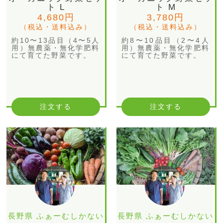
ト L
ト M
4,680円
3,780円
（税込・送料込み）
（税込・送料込み）
約10〜13品目（4〜5人
約8〜10品目（2〜4人
用）無農薬・無化学肥料
用）無農薬・無化学肥料
にて育てた野菜です。
にて育てた野菜です。
注文する
注文する
長野県 ふぁーむしかない
長野県 ふぁーむしかない