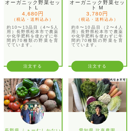
オーガニック野菜セッ
オーガニック野菜セッ
ト L
ト M
4,680円
3,780円
（税込・送料込み）
（税込・送料込み）
約10〜13品目（4〜5人
約8〜10品目（2〜4人
用）長野県松本市で農薬
用）長野県松本市で農薬
や化学肥料を使わずに年
や化学肥料を使わずに年
間約70種類の野菜を育
間約70種類の野菜を育
てています。
てています。
注文する
注文する
代引き不可
長野県 ふぁーむしかない
愛知県 比嘉農園