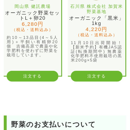
岡山県 健託農場
石川県 株式会社 加賀米
野菜基地
オーガニック野菜セッ
トL＋卵20
オーガニック「黒米」
1kg
6,280円
4,220円
（税込・送料込み）
（税込・送料込み）
約10～13品目(4～5人
用)＋平飼い有精卵20
11月10日出荷開始！
個 吉備高原で農薬や化
【新米予約】有機JAS認
学肥料を使わずに野菜を
証(転換期間中) 無農薬
栽培しています。
化学肥料不使用栽培の黒
米200g×5袋
注文する
注文する
野菜のお支払いについて