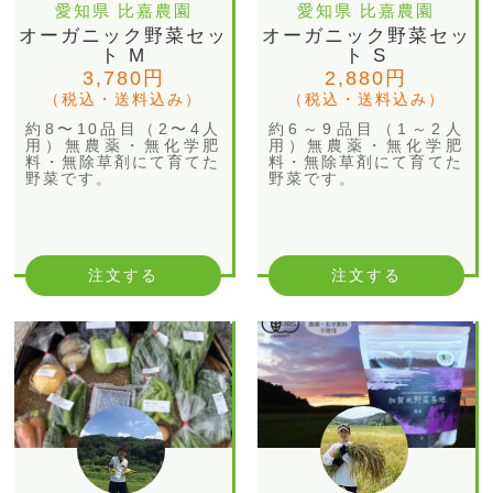
愛知県 比嘉農園
愛知県 比嘉農園
オーガニック野菜セッ
オーガニック野菜セッ
ト M
ト S
3,780円
2,880円
（税込・送料込み）
（税込・送料込み）
約8〜10品目（2〜4人
約6～9品目（1～2人
用）無農薬・無化学肥
用）無農薬・無化学肥
料・無除草剤にて育てた
料・無除草剤にて育てた
野菜です。
野菜です。
注文する
注文する