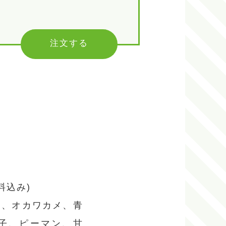
注文する
料込み)
ヤ、オカワカメ、青
子、ピーマン、甘