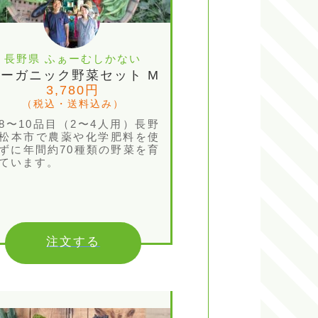
長野県 ふぁーむしかない
ーガニック野菜セット M
3,780円
（税込・送料込み）
8〜10品目（2〜4人用）長野
松本市で農薬や化学肥料を使
ずに年間約70種類の野菜を育
ています。
注文する