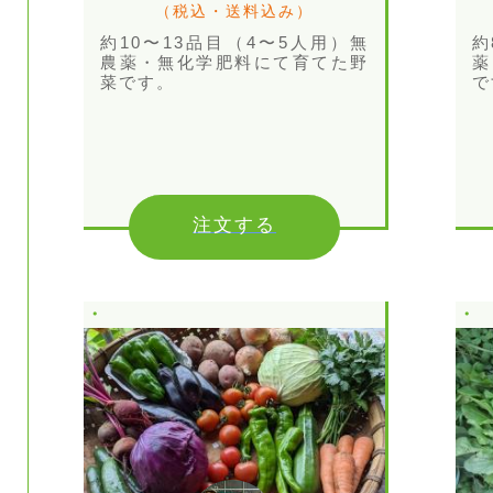
（税込・送料込み）
約10〜13品目（4〜5人用）無
約
農薬・無化学肥料にて育てた野
薬
菜です。
で
注文する