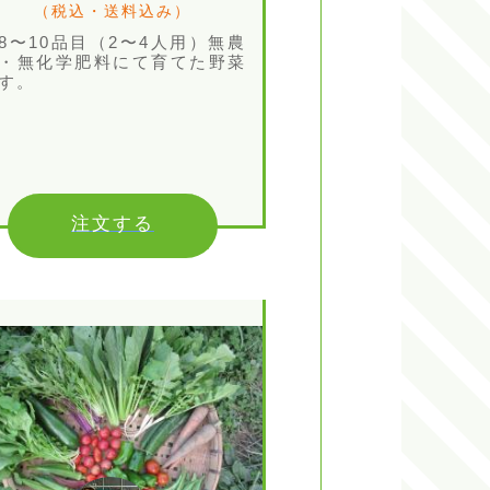
（税込・送料込み）
8〜10品目（2〜4人用）無農
・無化学肥料にて育てた野菜
す。
注文する