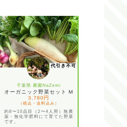
代引き不可
千葉県 農園NaZemi
オーガニック野菜セット M
3,780円
（税込・送料込み）
約8〜10品目（2〜4人用）無農
薬・無化学肥料にて育てた野菜
です。