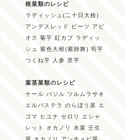
根菜類のレシピ
ラディッシュ(二十日大根)
アンデスレッド
ビーツ
アピ
オス
菊芋
紅カブ
ラディッ
シュ
紫色大根(紫師舞)
筍芋
つくね芋
人参
里芋
葉茎菜類のレシピ
ケール
バジル
ツルムラサキ
エルパステラ
のらぼう菜
エ
ゴマ
ヒユナ
セロリ
エシャ
レット
オカノリ
水菜
壬生
菜
オカノリ
アンチョビ菜