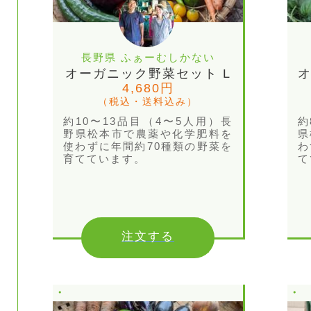
長野県 ふぁーむしかない
オーガニック野菜セット L
オ
4,680円
（税込・送料込み）
約10〜13品目（4〜5人用）長
約
野県松本市で農薬や化学肥料を
県
使わずに年間約70種類の野菜を
わ
育てています。
て
注文する