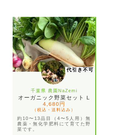
代引き不可
千葉県 農園NaZemi
オーガニック野菜セット L
4,680円
（税込・送料込み）
約10〜13品目（4〜5人用）無
農薬・無化学肥料にて育てた野
菜です。