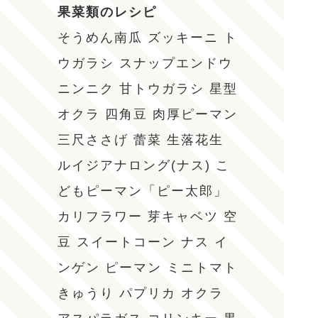
果菜類のレシピ
そうめん南瓜
ズッキーニ
ト
ウガラシ
スナップエンドウ
ニンニク
甘トウガラシ
星型
オクラ
四角豆
肉厚ピーマン
三尺ささげ
蕾菜
生落花生
ルイジアナロング(ナス)
こ
どもピーマン「ピー太郎」
カリフラワー
芽キャベツ
空
豆
スイートコーン
ナス
イ
ンゲン
ピーマン
ミニトマト
きゅうり
パプリカ
オクラ