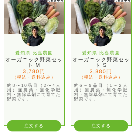
代引き不可
代引き不可
愛知県 比嘉農園
愛知県 比嘉農園
オーガニック野菜セッ
オーガニック野菜セッ
ト M
ト S
3,780円
2,880円
（税込・送料込み）
（税込・送料込み）
約8〜10品目（2〜4人
約6～9品目（1～2人
用）無農薬・無化学肥
用）無農薬・無化学肥
料・無除草剤にて育てた
料・無除草剤にて育てた
野菜です。
野菜です。
注文する
注文する