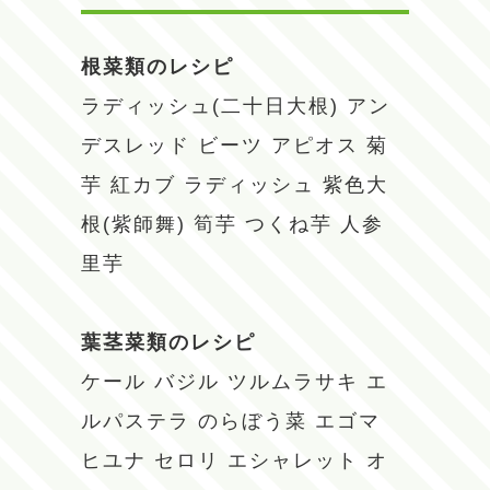
根菜類のレシピ
ラディッシュ(二十日大根)
アン
デスレッド
ビーツ
アピオス
菊
芋
紅カブ
ラディッシュ
紫色大
根(紫師舞)
筍芋
つくね芋
人参
里芋
葉茎菜類のレシピ
ケール
バジル
ツルムラサキ
エ
ルパステラ
のらぼう菜
エゴマ
ヒユナ
セロリ
エシャレット
オ