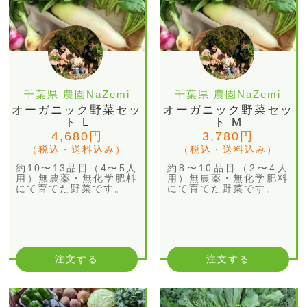
千葉県 農園NaZemi
千葉県 農園NaZemi
オーガニック野菜セッ
オーガニック野菜セッ
ト L
ト M
4,680円
3,780円
（税込・送料込み）
（税込・送料込み）
約10〜13品目（4〜5人
約8〜10品目（2〜4人
用）無農薬・無化学肥料
用）無農薬・無化学肥料
にて育てた野菜です。
にて育てた野菜です。
注文する
注文する