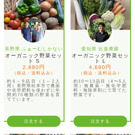
長野県 ふぁーむしかない
愛知県 比嘉農園
オーガニック野菜セッ
オーガニック野菜セッ
ト S
ト L
2,880円
4,680円
（税込・送料込み）
（税込・送料込み）
約6～9品目（1～2人
約10〜13品目（4〜5人
用）長野県松本市で農薬
用）無農薬・無化学肥
や化学肥料を使わずに年
料・無除草剤にて育てた
間約70種類の野菜を育
野菜です。
てています。
注文する
注文する