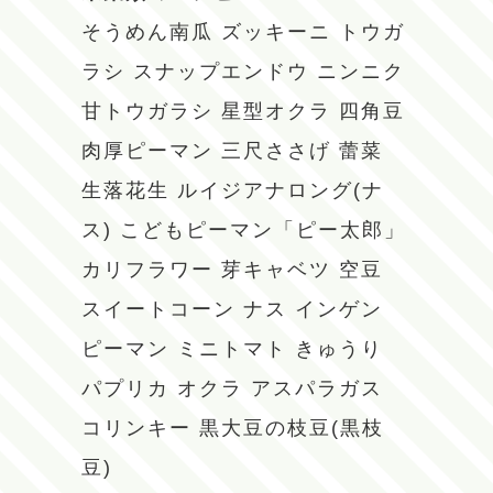
そうめん南瓜
ズッキーニ
トウガ
ラシ
スナップエンドウ
ニンニク
甘トウガラシ
星型オクラ
四角豆
肉厚ピーマン
三尺ささげ
蕾菜
生落花生
ルイジアナロング(ナ
ス)
こどもピーマン「ピー太郎」
カリフラワー
芽キャベツ
空豆
スイートコーン
ナス
インゲン
ピーマン
ミニトマト
きゅうり
パプリカ
オクラ
アスパラガス
コリンキー
黒大豆の枝豆(黒枝
豆)