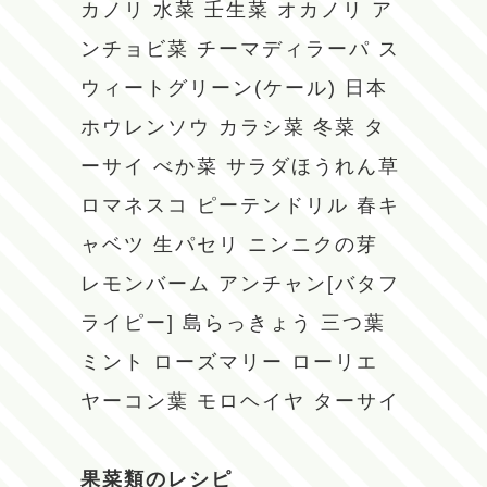
カノリ
水菜
壬生菜
オカノリ
ア
ンチョビ菜
チーマディラーパ
ス
ウィートグリーン(ケール)
日本
ホウレンソウ
カラシ菜
冬菜
タ
ーサイ
べか菜
サラダほうれん草
ロマネスコ
ピーテンドリル
春キ
ャベツ
生パセリ
ニンニクの芽
レモンバーム
アンチャン[バタフ
ライピー]
島らっきょう
三つ葉
ミント
ローズマリー
ローリエ
ヤーコン葉
モロヘイヤ
ターサイ
果菜類のレシピ