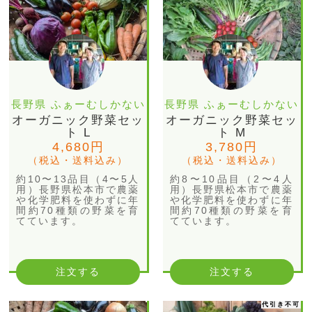
長野県 ふぁーむしかない
長野県 ふぁーむしかない
オーガニック野菜セッ
オーガニック野菜セッ
ト L
ト M
4,680円
3,780円
（税込・送料込み）
（税込・送料込み）
約10〜13品目（4〜5人
約8〜10品目（2〜4人
用）長野県松本市で農薬
用）長野県松本市で農薬
や化学肥料を使わずに年
や化学肥料を使わずに年
間約70種類の野菜を育
間約70種類の野菜を育
てています。
てています。
注文する
注文する
代引き不可