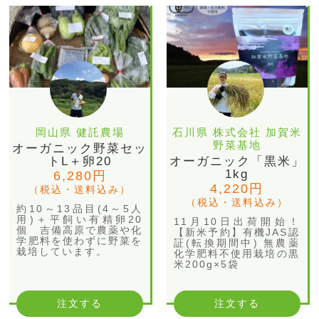
岡山県 健託農場
石川県 株式会社 加賀米
野菜基地
オーガニック野菜セッ
トL＋卵20
オーガニック「黒米」
1kg
6,280円
4,220円
（税込・送料込み）
（税込・送料込み）
約10～13品目(4～5人
用)＋平飼い有精卵20
11月10日出荷開始！
個 吉備高原で農薬や化
【新米予約】有機JAS認
学肥料を使わずに野菜を
証(転換期間中) 無農薬
栽培しています。
化学肥料不使用栽培の黒
米200g×5袋
注文する
注文する